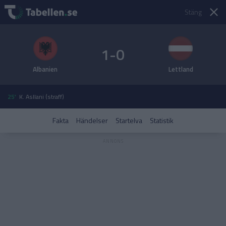
Stäng
1-0
Albanien
Lettland
25'
K. Asllani (straff)
Fakta
Händelser
Startelva
Statistik