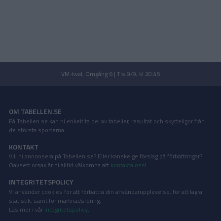
VM-kval, Omgång 6 | Tis 9/9, kl 20:45
OM TABELLEN.SE
På Tabellen.se kan ni enkelt ta del av tabeller, resultat och skytteligor från
de största sporterna.
KONTAKT
Vill ni annonsera på Tabellen.se? Eller kanske ge förslag på förbättringar?
Oavsett orsak är ni alltid välkomna att
kontakta oss
!
INTEGRITETSPOLICY
Vi använder cookies för att förbättra din användarupplevelse, för att lagra
statistik, samt för marknadsföring.
Läs mer i vår
integritetspolicy
.