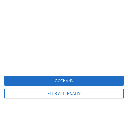
19
Mirlind Daku
Anfallare
9
Jasir Asani
Anfallare
17
Cristian Shpendi
Anfallare
LETTLAND
5-4-1
Plan
Lista
Startelva
1
GODKÄNN
Krišjānis Zviedris
FLER ALTERNATIV
13
21
5
2
14
Raivis
Deniss
Antonijs
Daniels
Andrejs
Jurkovskis
Melniks
Černomordijs
Balodis
Cigaņiks