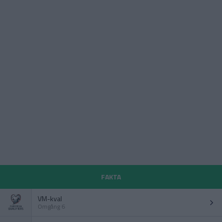
FAKTA
VM-kval
Omgång 6