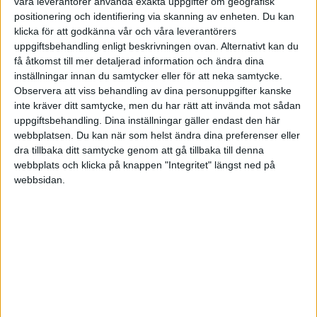
våra leverantörer använda exakta uppgifter om geografisk
HÄNDELSER
positionering och identifiering via skanning av enheten. Du kan
klicka för att godkänna vår och våra leverantörers
1:a halvlek
uppgiftsbehandling enligt beskrivningen ovan. Alternativt kan du
få åtkomst till mer detaljerad information och ändra dina
D. Sits
inställningar innan du samtycker eller för att neka samtycke.
15 min
Observera att viss behandling av dina personuppgifter kanske
K. Asllani
inte kräver ditt samtycke, men du har rätt att invända mot sådan
(straff)
25 min
uppgiftsbehandling. Dina inställningar gäller endast den här
webbplatsen. Du kan när som helst ändra dina preferenser eller
R. Jurkovskis
dra tillbaka ditt samtycke genom att gå tillbaka till denna
27 min
webbplats och klicka på knappen "Integritet" längst ned på
2:a halvlek
webbsidan.
R. Savalnieks
(ut.
D. Melniks
)
46 min
A. Cernomordijs
55 min
A. Saveljevs
(ut.
L. Vapne
)
61 min
V. Gutkovskis