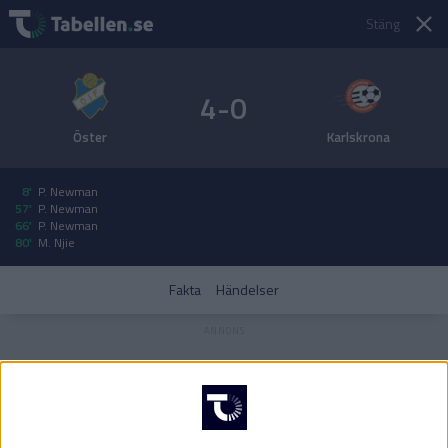
Stäng
4-0
Öster
Karlskrona
8'
P. Newman
57'
P. Newman
66'
P. Newman
80'
M. Njie
Fakta
Händelser