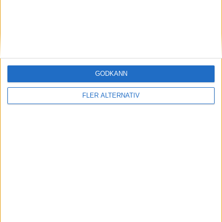
GODKÄNN
FLER ALTERNATIV
Träningsmatcher | Ons 3/12, kl 18:00
OM TABELLEN.SE
På Tabellen.se kan ni enkelt ta del av tabeller, resultat och skytteligor från
de största sporterna.