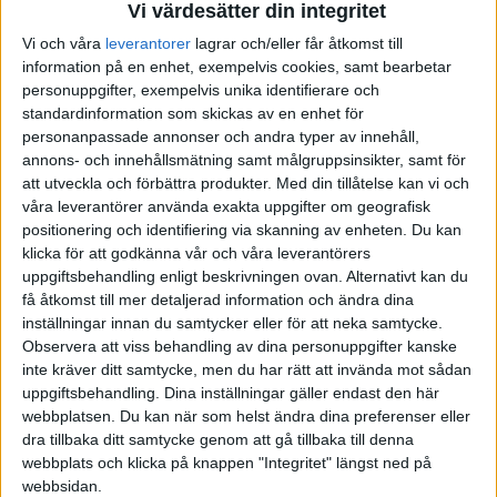
Vi värdesätter din integritet
Vi och våra
leverantorer
lagrar och/eller får åtkomst till
information på en enhet, exempelvis cookies, samt bearbetar
personuppgifter, exempelvis unika identifierare och
standardinformation som skickas av en enhet för
personanpassade annonser och andra typer av innehåll,
annons- och innehållsmätning samt målgruppsinsikter, samt för
att utveckla och förbättra produkter.
Med din tillåtelse kan vi och
våra leverantörer använda exakta uppgifter om geografisk
positionering och identifiering via skanning av enheten. Du kan
klicka för att godkänna vår och våra leverantörers
uppgiftsbehandling enligt beskrivningen ovan. Alternativt kan du
få åtkomst till mer detaljerad information och ändra dina
inställningar innan du samtycker eller för att neka samtycke.
Observera att viss behandling av dina personuppgifter kanske
inte kräver ditt samtycke, men du har rätt att invända mot sådan
uppgiftsbehandling. Dina inställningar gäller endast den här
webbplatsen. Du kan när som helst ändra dina preferenser eller
dra tillbaka ditt samtycke genom att gå tillbaka till denna
FAKTA
webbplats och klicka på knappen "Integritet" längst ned på
webbsidan.