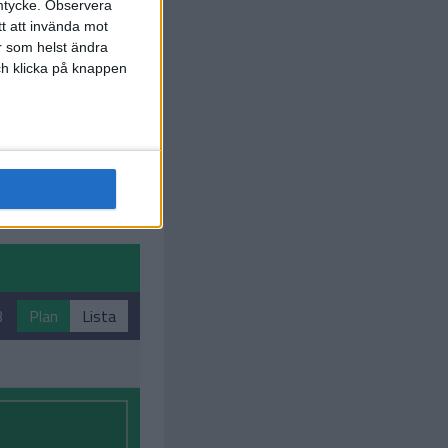
mtycke.
Observera
tt att invända mot
r som helst ändra
och klicka på knappen
3
Plan
Lista