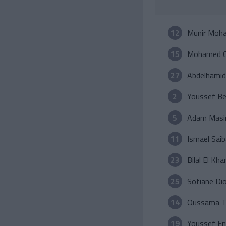
12
Munir Moh
15
Mohamed C
27
Abdelhamid 
2
Youssef B
5
Adam Masi
11
Ismael Saib
23
Bilal El Kh
25
Sofiane Di
14
Oussama Ta
19
Youssef En