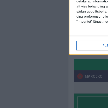
detaljerad informati
att viss behandling 
sådan uppgiftsbehand
dina preferenser elle
"Integritet" längst 
FL
MAROCKO