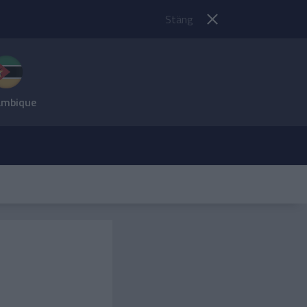
Stäng
mbique