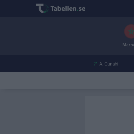
Maro
7'
A. Ounahi