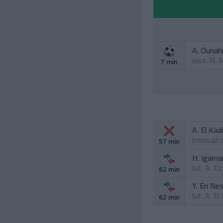
A. Ounah
(ass.
N. 
7 min
A. El Kaa
(missad s
57 min
H. Igama
(ut.
A. Ez
62 min
Y. En Nes
(ut.
A. El
62 min