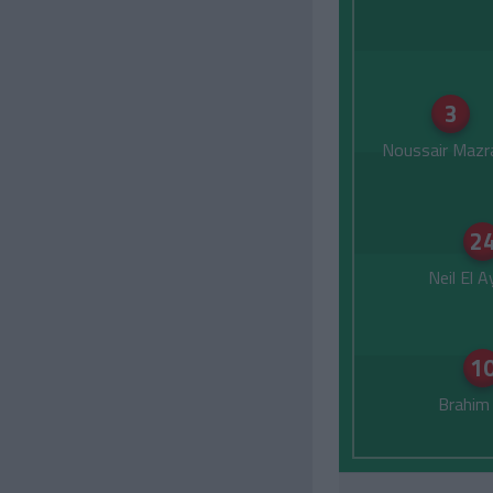
3
Noussair Mazr
2
Neil El 
1
Brahim