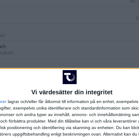
(ut.
(
az
)
ach
mrabat
)
azraoui
)
annouss
nahi
)
Vi värdesätter din integritet
orer
lagrar och/eller får åtkomst till information på en enhet, exempelvi
(ut.
Dio
ifter, exempelvis unika identifierare och standardinformation som skic
onser och andra typer av innehåll, annons- och innehållsmätning sam
 och förbättra produkter.
Med din tillåtelse kan vi och våra leverantöre
isk positionering och identifiering via skanning av enheten. Du kan klic
örers uppgiftsbehandling enligt beskrivningen ovan. Alternativt kan du f