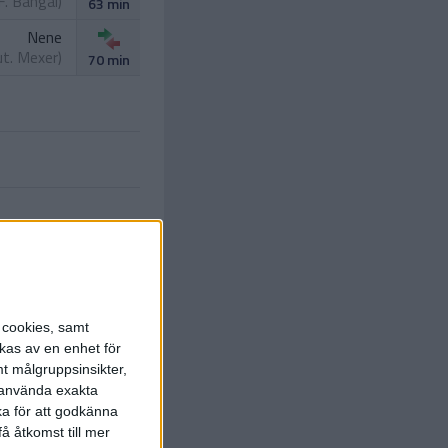
F. Bangal
)
63 min
Nene
ut.
Mexer
)
70 min
Nanani
s cookies, samt
go Calila
)
88 min
kas av en enhet för
t målgruppsinsikter,
r använda exakta
ka för att godkänna
å åtkomst till mer