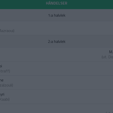
HÄNDELSER
1:a halvlek
i
Mazraoui
)
2:a halvlek
M.
(ut.
Do
bi
traff)
ne
zalzouli
)
yri
 Kaabi
)