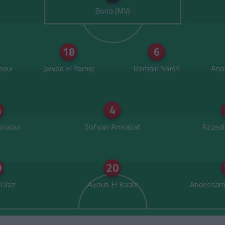
Bono
18
6
aoui
Jawad El Yamiq
Romain Saïss
Ana
4
4
Aynaoui
Sofyan Amrabat
Azzedi
0
20
 Díaz
Ayoub El Kaabi
Abdessama