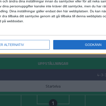
on och ändra dina inställningar innan du samtycker eller för att neka sa
av dina personuppgifter kanske inte kräver ditt samtycke, men du har rä
ling. Dina inställningar gäller endast den här webbplatsen. Du kan nä
r dra tillbaka ditt samtycke genom att gå tillbaka till denna webbplats 
ned på webbsidan.
ER ALTERNATIV
GODKÄNN
UPPSTÄLLNINGAR
4-3-
Startelva
1