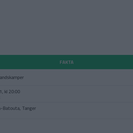
FAKTA
landskamper
, kl 20:00
t
n-Batouta, Tanger