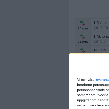
I. Saibari
(ut.
B. Di
74 min
I. Akhom
(ut.
S. A
74 min
M. Chibi
(ut.
N. M
82 min
B. El Kh
(ut.
A. Ou
82 min
Vi och våra
leverant
bearbetar personuppg
personanpassade ann
samt för att utveckla
uppgifter om geograf
vår och våra leverant