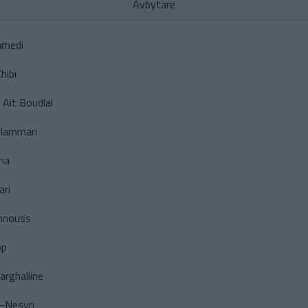
Avbytare
amedi
hibi
Ait Boudlal
elammari
na
ari
annouss
op
rghalline
-Nesyri