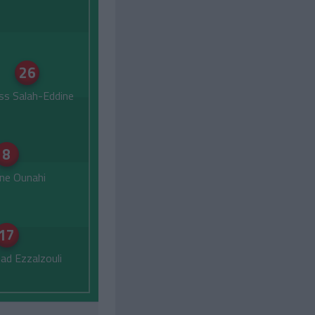
26
ss Salah-Eddine
8
ne Ounahi
17
d Ezzalzouli