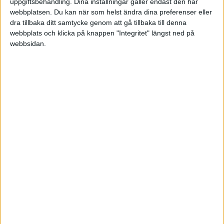
uppgiftsbehandling. Dina inställningar gäller endast den här
1:a halvlek
webbplatsen. Du kan när som helst ändra dina preferenser eller
dra tillbaka ditt samtycke genom att gå tillbaka till denna
webbplats och klicka på knappen "Integritet" längst ned på
O. Urunov
4 min
webbsidan.
O. Urunov
(ass.
O. Shukurov
)
43 min
2:a halvlek
A. Fatouh
(ut.
M. Otaka
)
46 min
A. Mozgovoy
(ut.
A. Ganiev
)
53 min
K. Erkinov
(ut.
O. Urunov
)
53 min
T. Mohamed
(ut.
Zizo
)
59 min
S. Mohsen
(ut.
Mostafa Mohamed
)
68 min