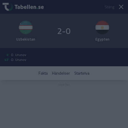
Stäng
2-0
Uzbekistan
Egypten
4'
O. Urunov
43'
O. Urunov
Fakta
Händelser
Startelva