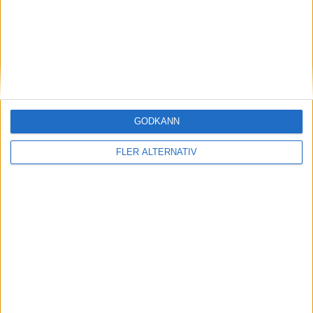
Avbytare
16
Botirali Ergashev
Målvakt
12
Vladimir Nazarov
Målvakt
GODKÄNN
5
Rustam Ashurmatov
Försvarare
4
Farrukh Sayfiev
Försvarare
FLER ALTERNATIV
15
Umar Eshmuradov
Försvarare
6
Akmal Mozgovoy
Mittfältare
7
Khozhimat Erkinov
Mittfältare
17
Dostonbek Khamdamov
Mittfältare
8
Jamshid Iskandarov
Mittfältare
19
Azizbek Turgunboev
Mittfältare