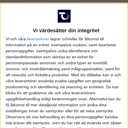
Fre 14/11, kl 17:00
Matchstart
Hazza Bin Zayed Stadium, Al Ain
Arena
Vi värdesätter din integritet
Vi och våra
leverantorer
lagrar och/eller får åtkomst till
information på en enhet, exempelvis cookies, samt bearbetar
personuppgifter, exempelvis unika identifierare och
standardinformation som skickas av en enhet för
personanpassade annonser och andra typer av innehåll,
annons- och innehållsmätning samt målgruppsinsikter, samt för
att utveckla och förbättra produkter.
Med din tillåtelse kan vi och
våra leverantörer använda exakta uppgifter om geografisk
positionering och identifiering via skanning av enheten. Du kan
klicka för att godkänna vår och våra leverantörers
uppgiftsbehandling enligt beskrivningen ovan. Alternativt kan du
få åtkomst till mer detaljerad information och ändra dina
inställningar innan du samtycker eller för att neka samtycke.
Observera att viss behandling av dina personuppgifter kanske
HÄNDELSER
inte kräver ditt samtycke, men du har rätt att invända mot sådan