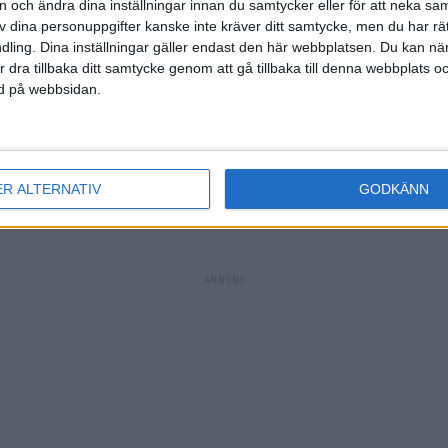
on och ändra dina inställningar innan du samtycker eller för att neka sa
(u
av dina personuppgifter kanske inte kräver ditt samtycke, men du har rä
ling. Dina inställningar gäller endast den här webbplatsen. Du kan nä
ig
r dra tillbaka ditt samtycke genom att gå tillbaka till denna webbplats 
ich
)
ned på webbsidan.
(ut.
K.
M.
ER ALTERNATIV
GODKÄNN