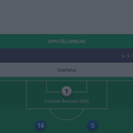
UPPSTÄLLNINGAR
4-3-
Startelva
1
Dominik Reimann
16
5