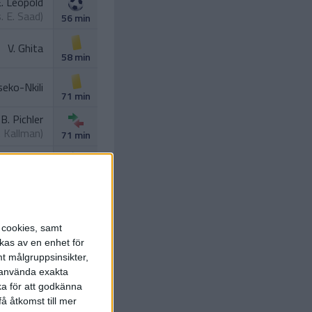
. Leopold
s.
E. Saad
)
56 min
V. Ghita
58 min
seko-Nkili
71 min
B. Pichler
. Kallman
)
71 min
Thordarson
eko-Nkili
)
71 min
 Neubauer
73 min
s cookies, samt
kas av en enhet för
t målgruppsinsikter,
r använda exakta
ka för att godkänna
å åtkomst till mer