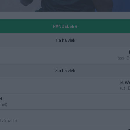
HÄNDELSER
1:a halvlek
(ass.
B
2:a halvlek
N. W
(ut.
D
et
chel
)
Stalmach
)