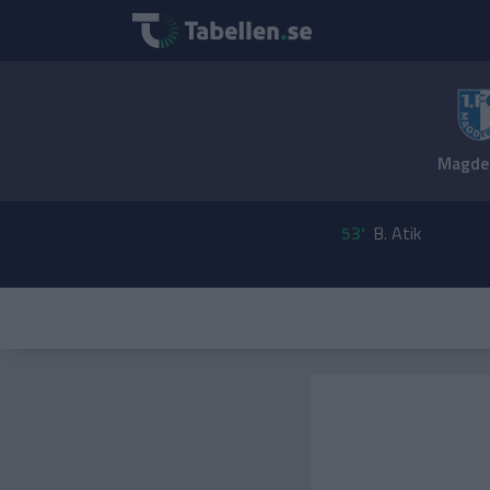
Magde
53'
B. Atik