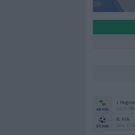
J. Hugon
(ut.
F. Mi
46 min
B. Atik
(ass.
D. 
53 min