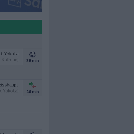
D. Yokota
. Kallman
)
38 min
eisshaupt
. Yokota
)
46 min