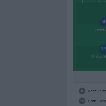
Lubambo Muso
8
Laurin U
2
Philipp 
30
Noah Krut
15
Daniel Heb