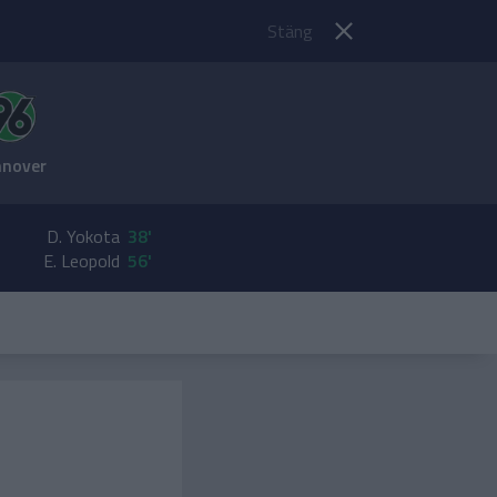
Stäng
nnover
D. Yokota
38'
E. Leopold
56'