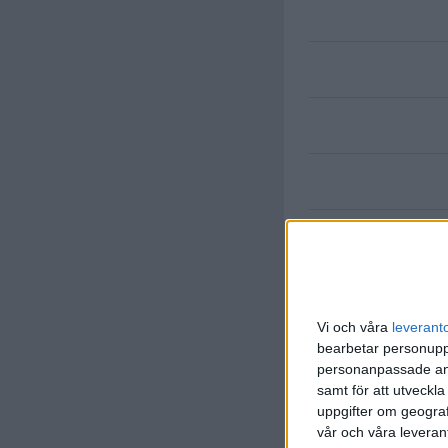
Vi och våra
leverant
S. Gnaka
bearbetar personuppg
(ut.
D. S
73 min
personanpassade ann
samt för att utveckla
R. Ghrieb
uppgifter om geograf
(ut.
P. He
73 min
vår och våra leverant