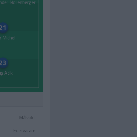
nder Nollenberger
21
o Michel
23
ış Atik
Målvakt
Försvarare