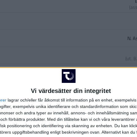
E
(as
N. A
(ut.
B
S. T. 
(ut.
N. As
M.
Vi värdesätter din integritet
orer
lagrar och/eller får åtkomst till information på en enhet, exempelvi
ifter, exempelvis unika identifierare och standardinformation som skic
talmach
)
onser och andra typer av innehåll, annons- och innehållsmätning sam
 och förbättra produkter.
Med din tillåtelse kan vi och våra leverantöre
isk positionering och identifiering via skanning av enheten. Du kan klic
rcher
)
örers uppgiftsbehandling enligt beskrivningen ovan. Alternativt kan du f