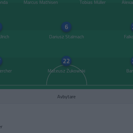
nda
Marcus Mathisen
Tobias Müller
Alexa
6
lrich
Dariusz Stalmach
Falk
7
22
Hercher
Mateusz Żukowski
Bar
Avbytare
h
er