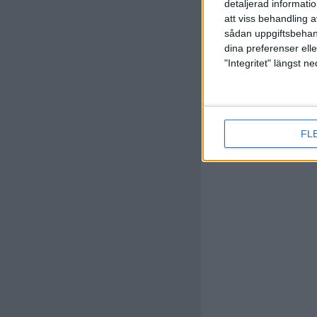
detaljerad informati
att viss behandling 
sådan uppgiftsbehand
M. Breun
dina preferenser elle
(ut.
L. Ulr
88 min
"Integritet" längst 
FL