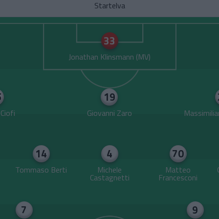
Startelva
33
Jonathan Klinsmann
5
19
Ciofi
Giovanni Zaro
Massimilia
14
4
70
Tommaso Berti
Michele
Matteo
Castagnetti
Francesconi
7
9