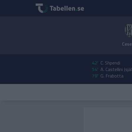
Cese
42'
C. Shpendi
54'
A. Castellini (sjä
78'
G. Frabotta