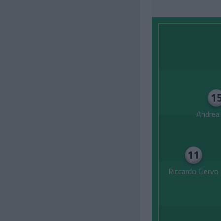
1
Andrea 
11
Riccardo Ciervo