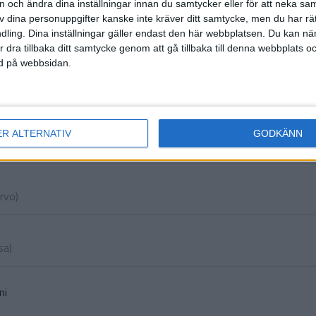
on och ändra dina inställningar innan du samtycker eller för att neka sa
ni
av dina personuppgifter kanske inte kräver ditt samtycke, men du har rä
rti
)
ling. Dina inställningar gäller endast den här webbplatsen. Du kan nä
r dra tillbaka ditt samtycke genom att gå tillbaka till denna webbplats 
n
ned på webbsidan.
ro
)
(ut
ER ALTERNATIV
GODKÄNN
(ut.
ervo
)
esa
)
ni