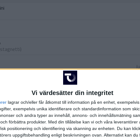
ini
o
astagnetti
)
(
(ut.
F
Vi värdesätter din integritet
orer
lagrar och/eller får åtkomst till information på en enhet, exempelvi
ifter, exempelvis unika identifierare och standardinformation som skic
tta
onser och andra typer av innehåll, annons- och innehållsmätning sam
 och förbättra produkter.
Med din tillåtelse kan vi och våra leverantöre
isk positionering och identifiering via skanning av enheten. Du kan klic
tta
örers uppgiftsbehandling enligt beskrivningen ovan. Alternativt kan du f