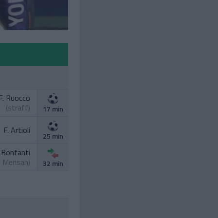
F. Ruocco
(straff)
17 min
F. Artioli
25 min
 Bonfanti
. Mensah
)
32 min