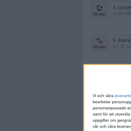
A. Castell
(självmål)
54 min
E. Adam
(ut.
M. C
63 min
G. Zaro
73 min
Vi och våra
leverant
bearbetar personuppg
G. Frabo
personanpassade ann
78 min
samt för att utveckla
uppgifter om geograf
G. Frabo
vår och våra leverant
80 min