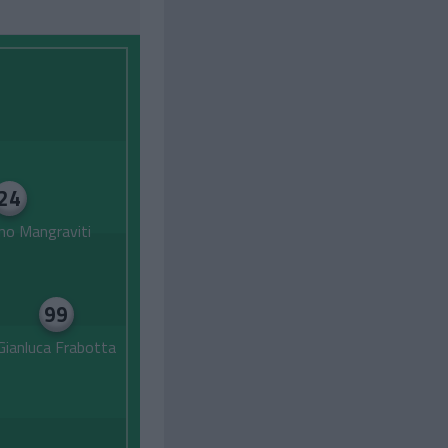
24
no Mangraviti
99
Gianluca Frabotta