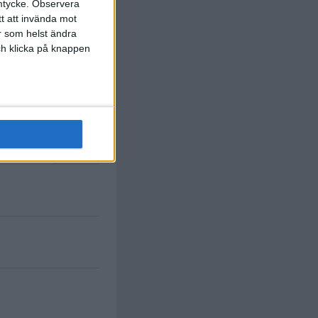
mtycke.
Observera
tt att invända mot
r som helst ändra
och klicka på knappen
C. Falletti
.
F. Artioli
)
83 min
M. Caprini
T. Marras
)
83 min