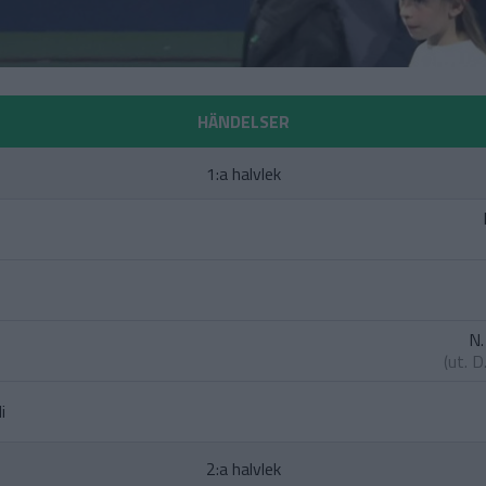
HÄNDELSER
1:a halvlek
N.
(ut.
D
i
2:a halvlek