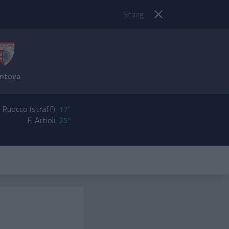
Stäng
ntova
. Ruocco (straff)
17'
F. Artioli
25'