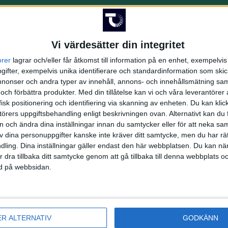
1:a halvlek
Vi värdesätter din integritet
s
orer
lagrar och/eller får åtkomst till information på en enhet, exempelvi
ifter, exempelvis unika identifierare och standardinformation som skic
lius
onser och andra typer av innehåll, annons- och innehållsmätning sam
 och förbättra produkter.
Med din tillåtelse kan vi och våra leverantöre
2:a halvlek
isk positionering och identifiering via skanning av enheten. Du kan klic
örers uppgiftsbehandling enligt beskrivningen ovan. Alternativt kan du f
on och ändra dina inställningar innan du samtycker eller för att neka sa
av dina personuppgifter kanske inte kräver ditt samtycke, men du har rä
ling. Dina inställningar gäller endast den här webbplatsen. Du kan nä
r dra tillbaka ditt samtycke genom att gå tillbaka till denna webbplats 
ned på webbsidan.
ER ALTERNATIV
GODKÄNN