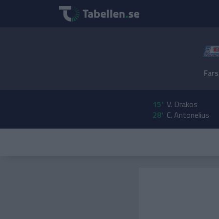
Fars
15'
V. Drakos
28'
C. Antonelius