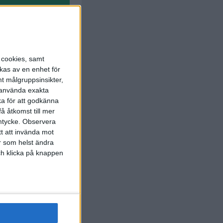
s cookies, samt
kas av en enhet för
t målgruppsinsikter,
r använda exakta
ka för att godkänna
å åtkomst till mer
mtycke.
Observera
J. Ibrahim
73 min
tt att invända mot
r som helst ändra
och klicka på knappen