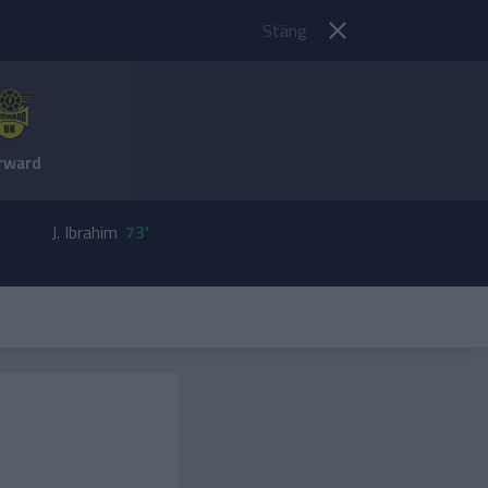
Stäng
rward
J. Ibrahim
73'