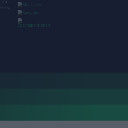
a din
tistik,