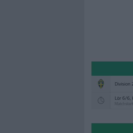
Division
Lör 6/6, 
Matchstar