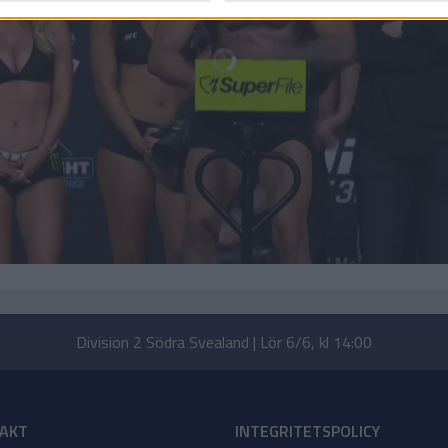
Division 2 Södra Svealand | Lör 6/6, kl 14:00
AKT
INTEGRITETSPOLICY