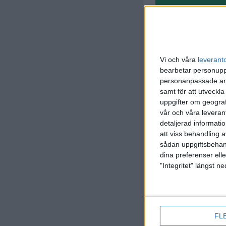
V. Drako
15 min
Vi och våra
leverant
bearbetar personuppg
C. Antone
28 min
personanpassade ann
samt för att utveckla
uppgifter om geograf
vår och våra leverant
detaljerad informati
att viss behandling 
sådan uppgiftsbehand
dina preferenser elle
"Integritet" längst 
FL