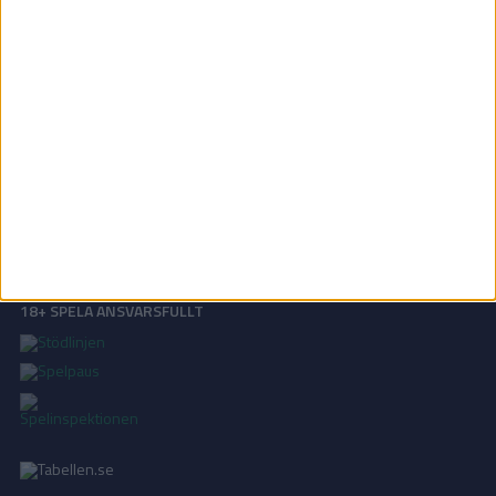
OM TABELLEN.SE
På Tabellen.se kan ni enkelt ta del av tabeller, resultat och skytteligor från
de största sporterna.
KONTAKT
Vill ni annonsera på Tabellen.se? Eller kanske ge förslag på förbättringar?
Oavsett orsak är ni alltid välkomna att
kontakta oss
!
INTEGRITETSPOLICY
Vi använder cookies för att förbättra din användarupplevelse, för att lagra
statistik, samt för marknadsföring.
Läs mer i vår
integritetspolicy
.
18+ SPELA ANSVARSFULLT