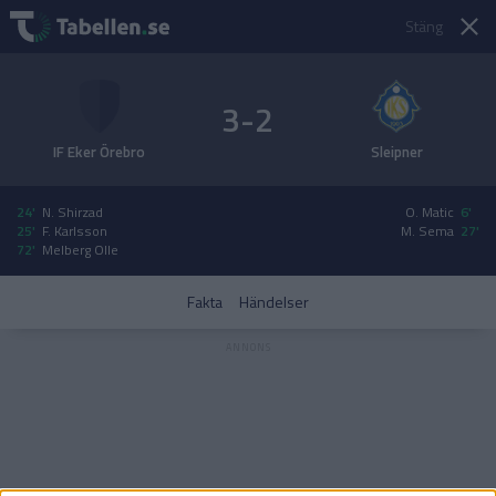
Stäng
3-2
IF Eker Örebro
Sleipner
24'
N. Shirzad
O. Matic
6'
25'
F. Karlsson
M. Sema
27'
72'
Melberg Olle
Fakta
Händelser