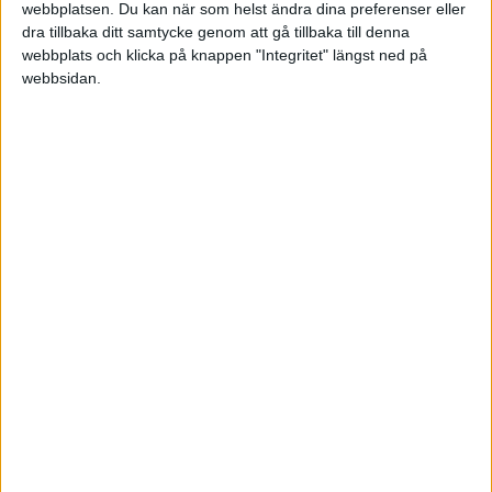
webbplatsen. Du kan när som helst ändra dina preferenser eller
dra tillbaka ditt samtycke genom att gå tillbaka till denna
Sön 24/5, kl 16:00
webbplats och klicka på knappen "Integritet" längst ned på
Matchstart
webbsidan.
HÄNDELSER
1:a halvlek