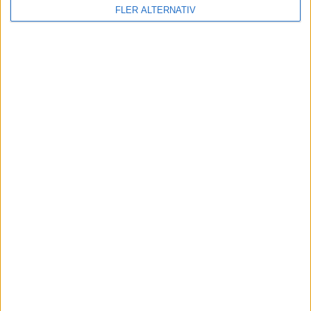
FLER ALTERNATIV
Division 2 Södra Svealand | Sön 24/5, kl 16:00