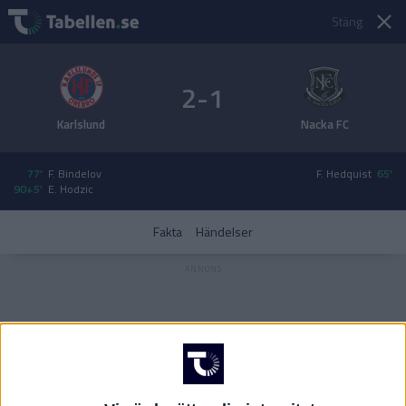
Stäng
2-1
Karlslund
Nacka FC
77'
F. Bindelov
F. Hedquist
65'
90+5'
E. Hodzic
Fakta
Händelser