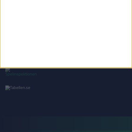
Vill ni annonsera på Tabellen.se? Eller kanske ge förslag på förbättringar?
Oavsett orsak är ni alltid välkomna att
kontakta oss
!
INTEGRITETSPOLICY
Vi använder cookies för att förbättra din användarupplevelse, för att lagra
statistik, samt för marknadsföring.
Läs mer i vår
integritetspolicy
.
18+ SPELA ANSVARSFULLT