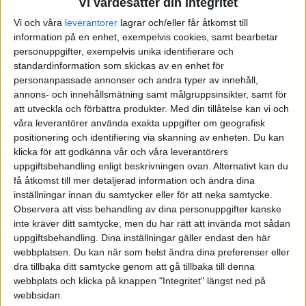
Vi värdesätter din integritet
Vi och våra
leverantorer
lagrar och/eller får åtkomst till
information på en enhet, exempelvis cookies, samt bearbetar
personuppgifter, exempelvis unika identifierare och
standardinformation som skickas av en enhet för
personanpassade annonser och andra typer av innehåll,
annons- och innehållsmätning samt målgruppsinsikter, samt för
att utveckla och förbättra produkter.
Med din tillåtelse kan vi och
våra leverantörer använda exakta uppgifter om geografisk
positionering och identifiering via skanning av enheten. Du kan
klicka för att godkänna vår och våra leverantörers
uppgiftsbehandling enligt beskrivningen ovan. Alternativt kan du
få åtkomst till mer detaljerad information och ändra dina
inställningar innan du samtycker eller för att neka samtycke.
Observera att viss behandling av dina personuppgifter kanske
inte kräver ditt samtycke, men du har rätt att invända mot sådan
uppgiftsbehandling. Dina inställningar gäller endast den här
webbplatsen. Du kan när som helst ändra dina preferenser eller
FAKTA
dra tillbaka ditt samtycke genom att gå tillbaka till denna
webbplats och klicka på knappen "Integritet" längst ned på
Division 2 Södra Svealand
webbsidan.