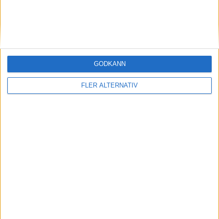
GODKÄNN
FLER ALTERNATIV
Division 2 Södra Svealand | Sön 24/5, kl 13:00
OM TABELLEN.SE
På Tabellen.se kan ni enkelt ta del av tabeller, resultat och skytteligor från
de största sporterna.
KONTAKT