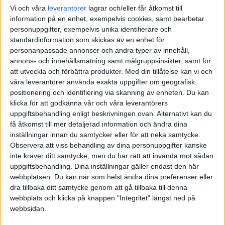
Vi och våra
leverantorer
lagrar och/eller får åtkomst till
information på en enhet, exempelvis cookies, samt bearbetar
personuppgifter, exempelvis unika identifierare och
standardinformation som skickas av en enhet för
personanpassade annonser och andra typer av innehåll,
annons- och innehållsmätning samt målgruppsinsikter, samt för
att utveckla och förbättra produkter.
Med din tillåtelse kan vi och
våra leverantörer använda exakta uppgifter om geografisk
positionering och identifiering via skanning av enheten. Du kan
klicka för att godkänna vår och våra leverantörers
uppgiftsbehandling enligt beskrivningen ovan. Alternativt kan du
få åtkomst till mer detaljerad information och ändra dina
inställningar innan du samtycker eller för att neka samtycke.
Observera att viss behandling av dina personuppgifter kanske
inte kräver ditt samtycke, men du har rätt att invända mot sådan
uppgiftsbehandling. Dina inställningar gäller endast den här
webbplatsen. Du kan när som helst ändra dina preferenser eller
FAKTA
dra tillbaka ditt samtycke genom att gå tillbaka till denna
webbplats och klicka på knappen "Integritet" längst ned på
Division 2 Norrland
webbsidan.