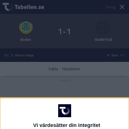
Stäng
1-1
Boden
Skellefteå
85'
S. Amine Hejai
H. Toro
14'
Fakta
Händelser
Vi värdesätter din integritet