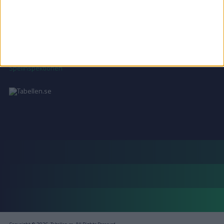
Läs mer i vår
integritetspolicy
.
18+ SPELA ANSVARSFULLT