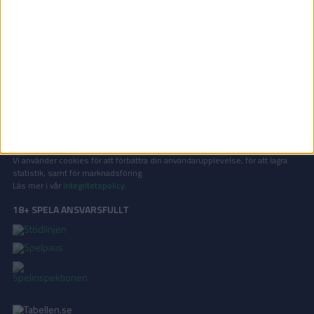
OM TABELLEN.SE
På Tabellen.se kan ni enkelt ta del av tabeller, resultat och skytteligor från
de största sporterna.
KONTAKT
Vill ni annonsera på Tabellen.se? Eller kanske ge förslag på förbättringar?
Oavsett orsak är ni alltid välkomna att
kontakta oss
!
INTEGRITETSPOLICY
Vi använder cookies för att förbättra din användarupplevelse, för att lagra
statistik, samt för marknadsföring.
Läs mer i vår
integritetspolicy
.
18+ SPELA ANSVARSFULLT