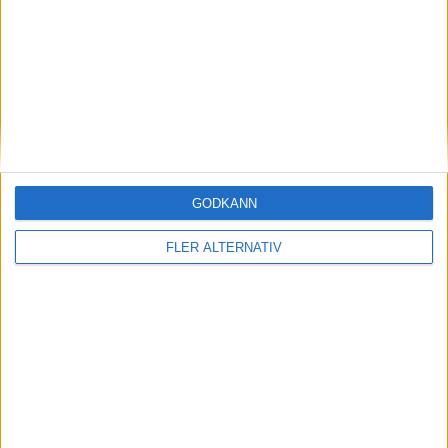
(ut.
T. Gundelund
)
71 min
C. Gammelgaard
(missad straff)
75 min
A. Jacobsen
75 min
W. Faghir
(ut.
T. Bach
)
78 min
A. Kleis-Kristoffersen
(ut.
D. Hanza
)
GODKÄNN
83 min
D. Anyembe
FLER ALTERNATIV
85 min
J. Mbom
(ut.
T. Jorgensen
)
88 min