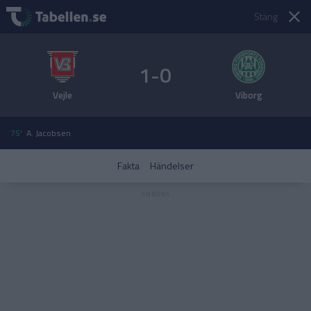
Stäng
1-0
Vejle
Viborg
75'
A. Jacobsen
Fakta
Händelser