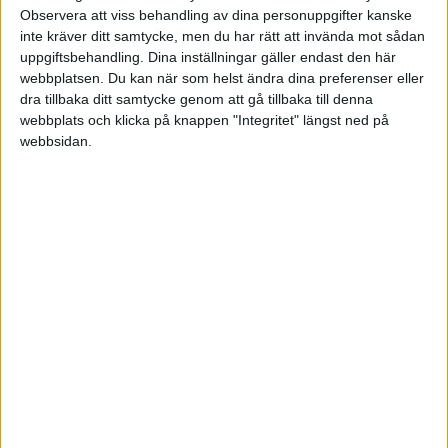
Lör 13/12, kl 15:00
Observera att viss behandling av dina personuppgifter kanske
Matchstart
inte kräver ditt samtycke, men du har rätt att invända mot sådan
uppgiftsbehandling. Dina inställningar gäller endast den här
webbplatsen. Du kan när som helst ändra dina preferenser eller
dra tillbaka ditt samtycke genom att gå tillbaka till denna
webbplats och klicka på knappen "Integritet" längst ned på
webbsidan.
HÄNDELSER
1:a halvlek
M. Sondergaard