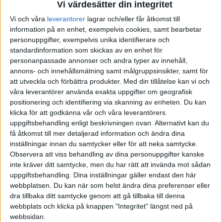
Vi värdesätter din integritet
Vi och våra
leverantorer
lagrar och/eller får åtkomst till
information på en enhet, exempelvis cookies, samt bearbetar
personuppgifter, exempelvis unika identifierare och
standardinformation som skickas av en enhet för
personanpassade annonser och andra typer av innehåll,
annons- och innehållsmätning samt målgruppsinsikter, samt för
att utveckla och förbättra produkter.
Med din tillåtelse kan vi och
våra leverantörer använda exakta uppgifter om geografisk
positionering och identifiering via skanning av enheten. Du kan
klicka för att godkänna vår och våra leverantörers
uppgiftsbehandling enligt beskrivningen ovan. Alternativt kan du
få åtkomst till mer detaljerad information och ändra dina
inställningar innan du samtycker eller för att neka samtycke.
Observera att viss behandling av dina personuppgifter kanske
inte kräver ditt samtycke, men du har rätt att invända mot sådan
uppgiftsbehandling. Dina inställningar gäller endast den här
FAKTA
webbplatsen. Du kan när som helst ändra dina preferenser eller
dra tillbaka ditt samtycke genom att gå tillbaka till denna
Svenska Cupen - Herrar
webbplats och klicka på knappen "Integritet" längst ned på
webbsidan.