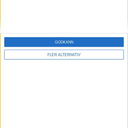
GODKÄNN
FLER ALTERNATIV
Svenska Cupen - Herrar | Mån 9/3, kl 19:00
OM TABELLEN.SE
På Tabellen.se kan ni enkelt ta del av tabeller, resultat och skytteligor från
de största sporterna.