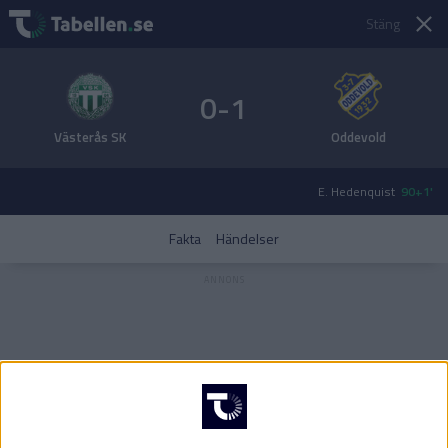
Stäng
0-1
Västerås SK
Oddevold
E. Hedenquist
90+1'
Fakta
Händelser