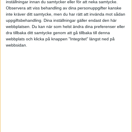
inställningar innan du samtycker eller för att neka samtycke.
Observera att viss behandling av dina personuppgifter kanske
Lör 26/4, kl 16:00
inte kräver ditt samtycke, men du har rätt att invända mot sådan
Matchstart
uppgiftsbehandling. Dina inställningar gäller endast den här
webbplatsen. Du kan när som helst ändra dina preferenser eller
dra tillbaka ditt samtycke genom att gå tillbaka till denna
webbplats och klicka på knappen "Integritet" längst ned på
webbsidan.
HÄNDELSER
1:a halvlek