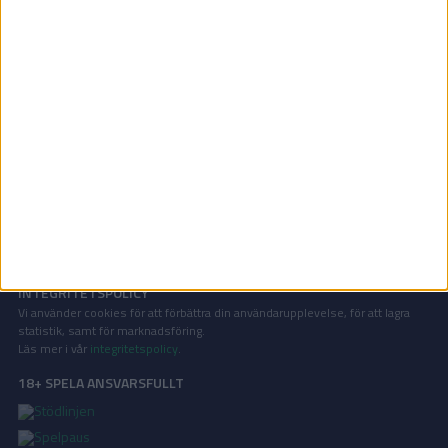
Scottish Championship | Lör 26/4, kl 16:00
OM TABELLEN.SE
På Tabellen.se kan ni enkelt ta del av tabeller, resultat och skytteligor från
de största sporterna.
KONTAKT
Vill ni annonsera på Tabellen.se? Eller kanske ge förslag på förbättringar?
Oavsett orsak är ni alltid välkomna att
kontakta oss
!
INTEGRITETSPOLICY
Vi använder cookies för att förbättra din användarupplevelse, för att lagra
statistik, samt för marknadsföring.
Läs mer i vår
integritetspolicy
.
18+ SPELA ANSVARSFULLT