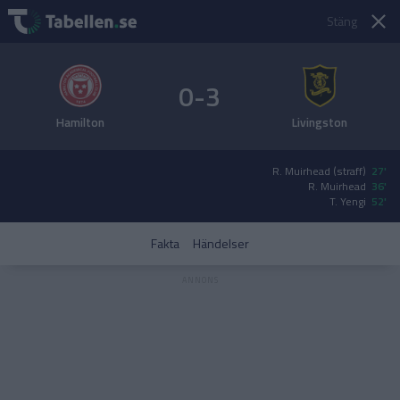
Stäng
0-3
Hamilton
Livingston
R. Muirhead (straff)
27'
R. Muirhead
36'
T. Yengi
52'
Fakta
Händelser