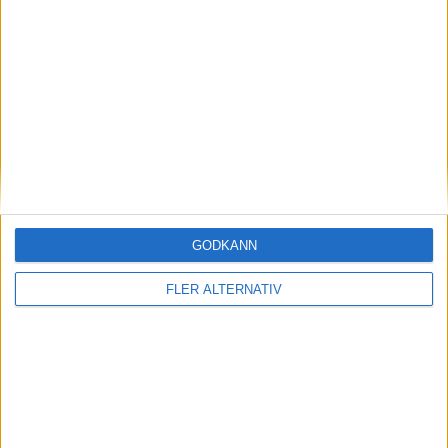
A. Shinnie
(ut.
R. Muirhead
)
46 min
T. Yengi
(ut.
R. Fraser
)
46 min
T. Yengi
(ass.
L. Smith
)
52 min
S. May
(ut.
S. Pittman
)
54 min
J. Longridge
(ut.
S. Hendrie
)
61 min
GODKÄNN
D. Finlayson
(ut.
J. Brandon
)
FLER ALTERNATIV
63 min
M. Nottingham
(ut.
R. McGowan
)
63 min
K. O'Hara
(ut.
S. Robinson
)
79 min