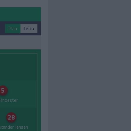
1
Plan
Lista
5
Knoester
28
exander Jensen