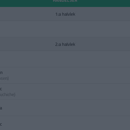
HÄNDELSER
1:a halvlek
2:a halvlek
on
nsen
)
ic
uchiche
)
ra
ic