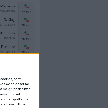
cMenamin
ichardson
)
77 min
R. King
S. Tanser
)
78 min
N'Lundulu
K. Baccus
)
78 min
. Donnelly
.
F. Taylor
)
78 min
. Mooney
 Mandron
)
80 min
J. Ayunga
reckleton
)
82 min
s cookies, samt
kas av en enhet för
t målgruppsinsikter,
r använda exakta
ka för att godkänna
å åtkomst till mer