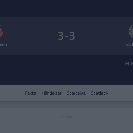
3-3
een
St.
M. F
Fakta
Händelser
Startelva
Statistik