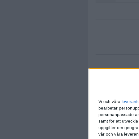
Vi och våra
leverant
bearbetar personuppg
M. Lazet
personanpassade ann
(ass.
S. 
85 min
samt för att utveckla
uppgifter om geograf
S. Nilsen
vår och våra leverant
(ut.
S. A
89 min