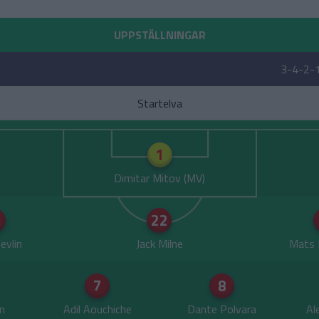
UPPSTÄLLNINGAR
3-4-2-
Startelva
1
Dimitar Mitov
22
evlin
Jack Milne
Mats 
7
8
n
Adil Aouchiche
Dante Polvara
Al