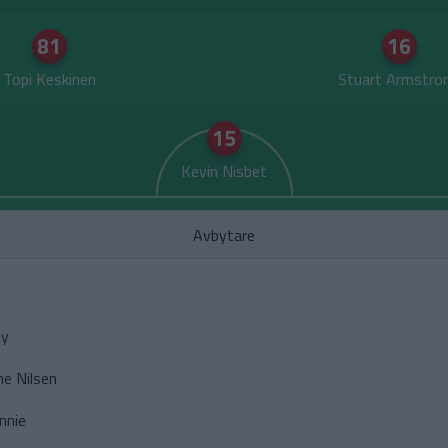
81
16
Topi Keskinen
Stuart Armstro
15
Kevin Nisbet
Avbytare
n
oy
ne Nilsen
nnie