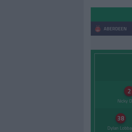
ABERDEEN
2
Nicky D
38
Dylan Lobba