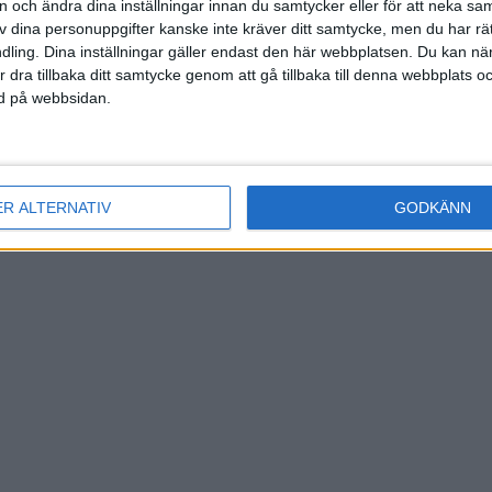
on och ändra dina inställningar innan du samtycker eller för att neka sa
av dina personuppgifter kanske inte kräver ditt samtycke, men du har rä
skinen
)
ling. Dina inställningar gäller endast den här webbplatsen. Du kan nä
r dra tillbaka ditt samtycke genom att gå tillbaka till denna webbplats 
ned på webbsidan.
(ass.
C. M
ER ALTERNATIV
GODKÄNN