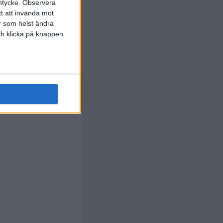
mtycke.
Observera
tt att invända mot
r som helst ändra
och klicka på knappen
R. King
90+9
cMenamin
)
min