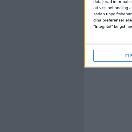
detaljerad informati
G. Molloy
att viss behandling 
(ut.
T. Ke
89 min
sådan uppgiftsbehand
dina preferenser elle
"Integritet" längst 
FL