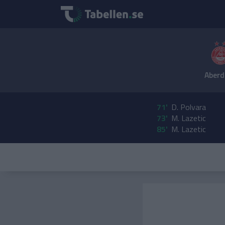
Aberd
71'
D. Polvara
73'
M. Lazetic
85'
M. Lazetic