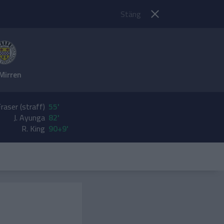
Stäng
 Mirren
raser (straff)
55'
J. Ayunga
82'
R. King
90+9'