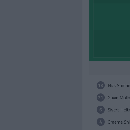
13
Nick Suma
21
Gavin Moll
6
Sivert Helt
4
Graeme Shi