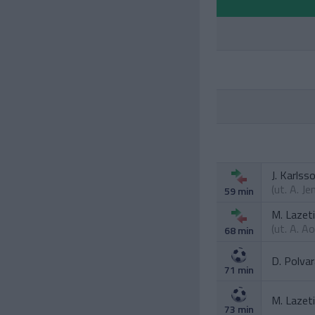
J. Karlss
(ut.
A. Je
59 min
M. Lazet
(ut.
A. Ao
68 min
D. Polva
71 min
M. Lazet
73 min