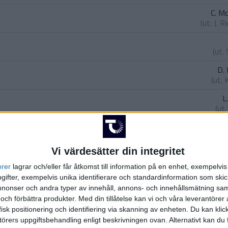
C. M
(ut.
J. R
(ut.
D. 
(ut.
L
(ut
E
(ut.
M.
Vi värdesätter din integritet
(ass.
M. F
orer
lagrar och/eller får åtkomst till information på en enhet, exempelvi
ifter, exempelvis unika identifierare och standardinformation som skic
ic
onser och andra typer av innehåll, annons- och innehållsmätning sam
Armstrong
)
 och förbättra produkter.
Med din tillåtelse kan vi och våra leverantöre
isk positionering och identifiering via skanning av enheten. Du kan klic
örers uppgiftsbehandling enligt beskrivningen ovan. Alternativt kan du f
rmstrong
)