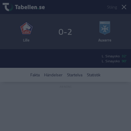
Stäng
0-2
Lille
Auxerre
L. Sinayoko
32'
L. Sinayoko
90'
Fakta
Händelser
Startelva
Statistik