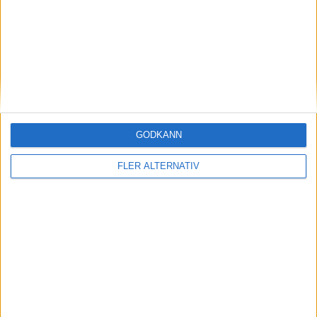
28
Gaëtan Perrin
Anfallare
20
Noah Edjouma
Anfallare
AUXERRE
4-2-3-1
Plan
Lista
Startelva
GODKÄNN
16
FLER ALTERNATIV
Donovan Léon
27
20
13
14
Lamine Sy
Sinaly Diomandé
Telli Siwe
Gideon Mensah
42
8
Elisha Owusu
Naouirou Ahamada