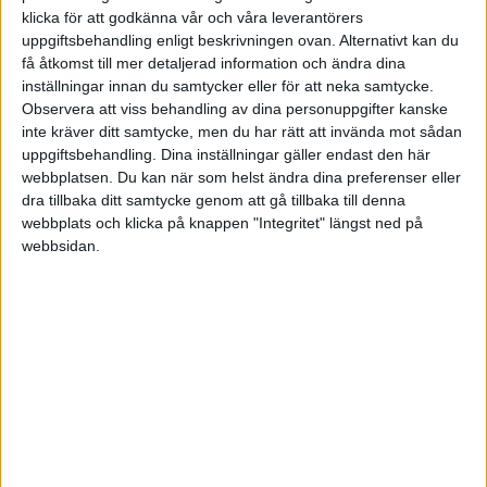
klicka för att godkänna vår och våra leverantörers
HÄNDELSER
uppgiftsbehandling enligt beskrivningen ovan. Alternativt kan du
få åtkomst till mer detaljerad information och ändra dina
1:a halvlek
inställningar innan du samtycker eller för att neka samtycke.
Observera att viss behandling av dina personuppgifter kanske
inte kräver ditt samtycke, men du har rätt att invända mot sådan
L. Sinayoko
32 min
uppgiftsbehandling. Dina inställningar gäller endast den här
webbplatsen. Du kan när som helst ändra dina preferenser eller
H. Haraldsson
dra tillbaka ditt samtycke genom att gå tillbaka till denna
40 min
webbplats och klicka på knappen "Integritet" längst ned på
N. Ngoy
webbsidan.
43 min
2:a halvlek
O. Giroud
(ut.
N. Mukau
)
46 min
E. Mbappe
(ut.
N. Bentaleb
)
46 min
C. Verdonk
(ut.
R. Perraud
)
46 min