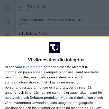
Sön 17/5, kl 21:00
Matchstart
Decathlon Arena - Stade Pierre Mauroy, Lille
Arena
Willy Delajod, France
Domare
Vi värdesätter din integritet
Vi och våra
leverantorer
lagrar och/eller får åtkomst till
information på en enhet, exempelvis cookies, samt bearbetar
personuppgifter, exempelvis unika identifierare och
standardinformation som skickas av en enhet för
personanpassade annonser och andra typer av innehåll,
annons- och innehållsmätning samt målgruppsinsikter, samt för
att utveckla och förbättra produkter.
Med din tillåtelse kan vi och
våra leverantörer använda exakta uppgifter om geografisk
positionering och identifiering via skanning av enheten. Du kan