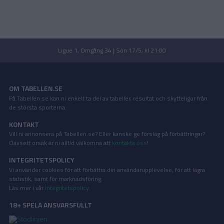
Ligue 1, Omgång 34 | Sön 17/5, kl 21:00
OM TABELLEN.SE
På Tabellen.se kan ni enkelt ta del av tabeller, resultat och skytteligor från
de största sporterna.
KONTAKT
Vill ni annonsera på Tabellen.se? Eller kanske ge förslag på förbättringar?
Oavsett orsak är ni alltid välkomna att
kontakta oss
!
INTEGRITETSPOLICY
Vi använder cookies för att förbättra din användarupplevelse, för att lagra
statistik, samt för marknadsföring.
Läs mer i vår
integritetspolicy
.
18+ SPELA ANSVARSFULLT