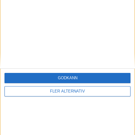
62
Arthur Avom Ebong
Mittfältare
29
Karim Dermane
Mittfältare
15
Aiyegun Tosin
Anfallare
28
Sambou Soumano
Anfallare
9
Mohamed Bamba
Anfallare
LE HAVRE
4-2-3-1
Plan
Lista
GODKÄNN
Startelva
FLER ALTERNATIV
99
Mory Diaw
93
6
4
27
Arouna Sangante
Étienne Youte
Gautier Lloris
Enzo Koffi