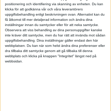
positionering och identifiering via skanning av enheten. Du kan
HÄNDELSER
klicka för att godkänna vår och våra leverantörers
uppgiftsbehandling enligt beskrivningen ovan. Alternativt kan du
1:a halvlek
få åtkomst till mer detaljerad information och ändra dina
inställningar innan du samtycker eller för att neka samtycke.
A. Faye
Observera att viss behandling av dina personuppgifter kanske
(självmål)
33 min
inte kräver ditt samtycke, men du har rätt att invända mot sådan
uppgiftsbehandling. Dina inställningar gäller endast den här
L. Abergel
webbplatsen. Du kan när som helst ändra dina preferenser eller
41 min
dra tillbaka ditt samtycke genom att gå tillbaka till denna
E. K. Vinette
webbplats och klicka på knappen "Integritet" längst ned på
45+2 min
webbsidan.
B. Dieng
(missad straff)
45+5 min
2:a halvlek
T. Pembele
(ut.
E. K. Vinette
)
46 min
N. Cadiou
53 min