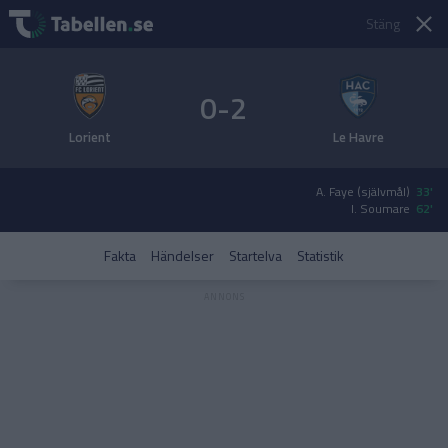
Stäng
0-2
Lorient
Le Havre
A. Faye (självmål)
33'
I. Soumare
62'
Fakta
Händelser
Startelva
Statistik