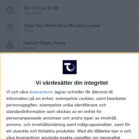
Sön 17/5, kl 21:00
Matchstart
Stade Yves Allainmat-Le Moustoir, Lorient
Arena
Clement Turpin, France
Domare
Vi värdesätter din integritet
Vi och våra
leverantorer
lagrar och/eller får åtkomst till
information på en enhet, exempelvis cookies, samt bearbetar
personuppgifter, exempelvis unika identifierare och
standardinformation som skickas av en enhet för
personanpassade annonser och andra typer av innehåll,
annons- och innehållsmätning samt målgruppsinsikter, samt för
att utveckla och förbättra produkter.
Med din tillåtelse kan vi och
våra leverantörer använda exakta uppgifter om geografisk