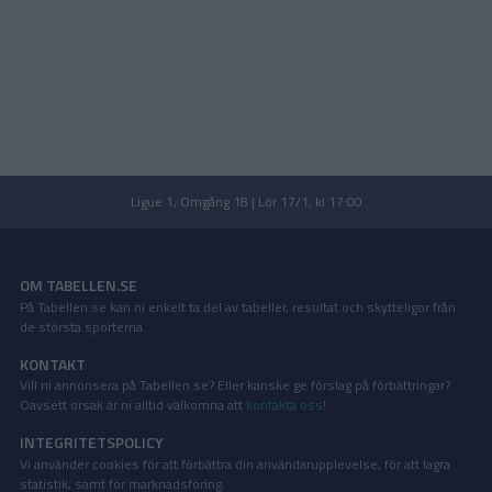
Ligue 1, Omgång 18 | Lör 17/1, kl 17:00
OM TABELLEN.SE
På Tabellen.se kan ni enkelt ta del av tabeller, resultat och skytteligor från
de största sporterna.
KONTAKT
Vill ni annonsera på Tabellen.se? Eller kanske ge förslag på förbättringar?
Oavsett orsak är ni alltid välkomna att
kontakta oss
!
INTEGRITETSPOLICY
Vi använder cookies för att förbättra din användarupplevelse, för att lagra
statistik, samt för marknadsföring.