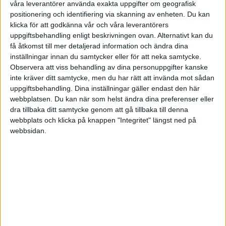
våra leverantörer använda exakta uppgifter om geografisk
HÄNDELSER
positionering och identifiering via skanning av enheten. Du kan
klicka för att godkänna vår och våra leverantörers
1:a halvlek
uppgiftsbehandling enligt beskrivningen ovan. Alternativt kan du
få åtkomst till mer detaljerad information och ändra dina
A. Thomasson
inställningar innan du samtycker eller för att neka samtycke.
14 min
Observera att viss behandling av dina personuppgifter kanske
inte kräver ditt samtycke, men du har rätt att invända mot sådan
S. Diomande
24 min
uppgiftsbehandling. Dina inställningar gäller endast den här
webbplatsen. Du kan när som helst ändra dina preferenser eller
K. Danois
dra tillbaka ditt samtycke genom att gå tillbaka till denna
27 min
webbplats och klicka på knappen "Integritet" längst ned på
2:a halvlek
webbsidan.
C. Akpa
51 min
A. Sima
(ut.
R. Fofana
)
56 min
M. Sangare
(ut.
A. Thomasson
)
57 min