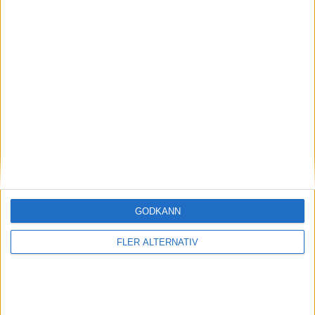
32
Kyllian Antonio
Försvarare
8
Mamadou Sangare
Mittfältare
18
Fode Sylla
Mittfältare
19
Abdallah Sima
Anfallare
29
Morgan Guilavogui
Anfallare
7
Florian Sotoca
Anfallare
34
Erawan Garnier
Anfallare
GODKÄNN
AUXERRE
5-3-2
Plan
Lista
FLER ALTERNATIV
Startelva
16
Donovan Léon