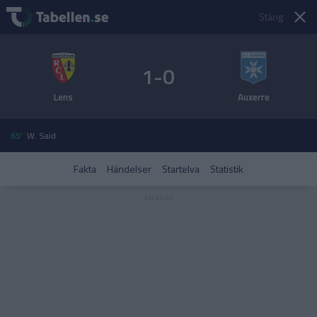
Stäng
1-0
Lens
Auxerre
65'
W. Said
Fakta
Händelser
Startelva
Statistik