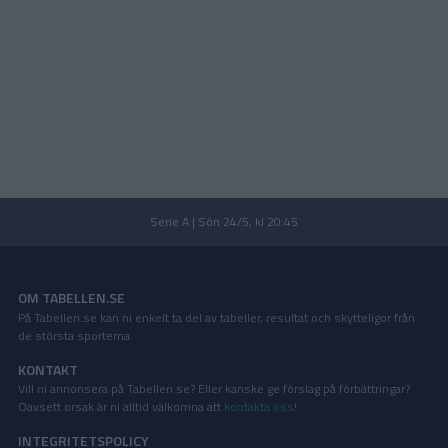
Serie A | Sön 24/5, kl 20:45
OM TABELLEN.SE
På Tabellen.se kan ni enkelt ta del av tabeller, resultat och skytteligor från
de största sporterna.
KONTAKT
Vill ni annonsera på Tabellen.se? Eller kanske ge förslag på förbättringar?
Oavsett orsak är ni alltid välkomna att
kontakta oss
!
INTEGRITETSPOLICY