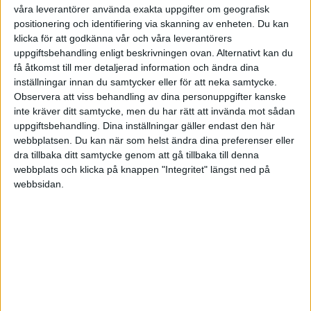
HÄNDELSER
våra leverantörer använda exakta uppgifter om geografisk
positionering och identifiering via skanning av enheten. Du kan
klicka för att godkänna vår och våra leverantörers
1:a halvlek
uppgiftsbehandling enligt beskrivningen ovan. Alternativt kan du
få åtkomst till mer detaljerad information och ändra dina
L. Banda
(ass.
S. Pierotti
)
inställningar innan du samtycker eller för att neka samtycke.
6 min
Observera att viss behandling av dina personuppgifter kanske
Y. Ramadani
inte kräver ditt samtycke, men du har rätt att invända mot sådan
45 min
uppgiftsbehandling. Dina inställningar gäller endast den här
webbplatsen. Du kan när som helst ändra dina preferenser eller
2:a halvlek
dra tillbaka ditt samtycke genom att gå tillbaka till denna
webbplats och klicka på knappen "Integritet" längst ned på
O. Gandelman
(ut.
O. Ngom
)
webbsidan.
46 min
B. Norton-Cuffy
(ut.
A. Martin
)
60 min
W. L. Ouedraogo
(ut.
S. Sabelli
)
60 min
K. Ndri
(ut.
L. Banda
)
65 min
J. Grossi