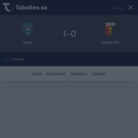
Stäng
1-0
Lecce
Genoa CFC
6'
L. Banda
Fakta
Händelser
Startelva
Statistik