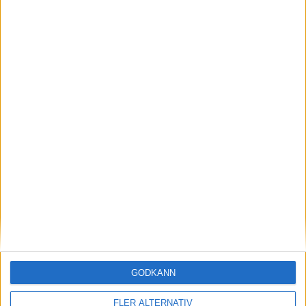
19
Manor Solomon
Anfallare
69
Giorgio Puzzoli
Anfallare
61
Riccardo Braschi
Anfallare
Tränare
T
Paolo Vanoli
Tränare
ATALANTA BC
3-4-2-1
Plan
Lista
Startelva
57
Marco Sportiello
GODKÄNN
42
4
69
FLER ALTERNATIV