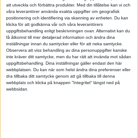
HÄNDELSER
att utveckla och förbättra produkter.
Med din tillåtelse kan vi och
våra leverantörer använda exakta uppgifter om geografisk
1:a halvlek
positionering och identifiering via skanning av enheten. Du kan
klicka för att godkänna vår och våra leverantörers
R. Piccoli
uppgiftsbehandling enligt beskrivningen ovan. Alternativt kan du
(ass.
M. Brescianini
)
39 min
få åtkomst till mer detaljerad information och ändra dina
inställningar innan du samtycker eller för att neka samtycke.
2:a halvlek
Observera att viss behandling av dina personuppgifter kanske
inte kräver ditt samtycke, men du har rätt att invända mot sådan
D. Zappacosta
uppgiftsbehandling. Dina inställningar gäller endast den här
(ut.
R. Bellanova
)
46 min
webbplatsen. Du kan när som helst ändra dina preferenser eller
dra tillbaka ditt samtycke genom att gå tillbaka till denna
K. Sulemana
47 min
webbplats och klicka på knappen "Integritet" längst ned på
webbsidan.
H. Ahanor
60 min
C. De Ketelaere
(ut.
L. Samardzic
)
62 min
B. Djimsiti
(ut.
G. Scalvini
)
67 min
C. Ndour