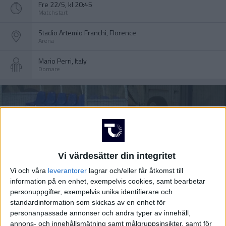
Fre 22/5, kl 20:45
Matchstart
Stadio Artemio Franchi, Florence
Arena
Mario Perri, Italy
Domare
Vi värdesätter din integritet
Vi och våra
leverantorer
lagrar och/eller får åtkomst till
information på en enhet, exempelvis cookies, samt bearbetar
personuppgifter, exempelvis unika identifierare och
standardinformation som skickas av en enhet för
personanpassade annonser och andra typer av innehåll,
annons- och innehållsmätning samt målgruppsinsikter, samt för