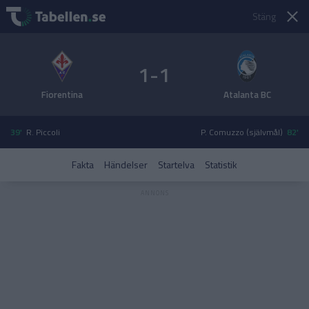
Stäng
1-1
Fiorentina
Atalanta BC
39'
R. Piccoli
P. Comuzzo (självmål)
82'
Fakta
Händelser
Startelva
Statistik