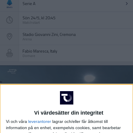
Serie A
Sön 24/5, kl 20:45
Matchstart
Stadio Giovanni Zini, Cremona
Arena
Fabio Maresca, Italy
Domare
Vi värdesätter din integritet
Vi och våra
leverantorer
lagrar och/eller får åtkomst till
information på en enhet, exempelvis cookies, samt bearbetar