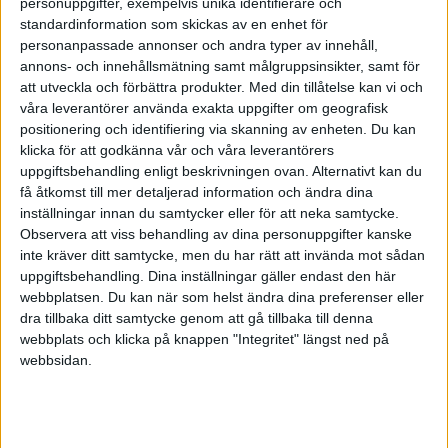
personuppgifter, exempelvis unika identifierare och
standardinformation som skickas av en enhet för
personanpassade annonser och andra typer av innehåll,
HÄNDELSER
annons- och innehållsmätning samt målgruppsinsikter, samt för
att utveckla och förbättra produkter.
Med din tillåtelse kan vi och
1:a halvlek
våra leverantörer använda exakta uppgifter om geografisk
positionering och identifiering via skanning av enheten. Du kan
J. Vandeputte
klicka för att godkänna vår och våra leverantörers
(ut.
Y. Maleh
)
16 min
uppgiftsbehandling enligt beskrivningen ovan. Alternativt kan du
få åtkomst till mer detaljerad information och ändra dina
J. Rodriguez
inställningar innan du samtycker eller för att neka samtycke.
20 min
Observera att viss behandling av dina personuppgifter kanske
inte kräver ditt samtycke, men du har rätt att invända mot sådan
M. Thorsby
21 min
uppgiftsbehandling. Dina inställningar gäller endast den här
webbplatsen. Du kan när som helst ändra dina preferenser eller
J. Rodriguez
dra tillbaka ditt samtycke genom att gå tillbaka till denna
36 min
webbplats och klicka på knappen "Integritet" längst ned på
2:a halvlek
webbsidan.
R. Floriani
(ut.
A. Zerbin
)
46 min