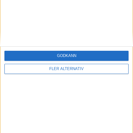
23
Federico Ceccherini
Försvarare
26
Tommaso Vigilati
Försvarare
27
Jari Vandeputte
Mittfältare
18
Michele Collocolo
Mittfältare
21
Simone Lottici Tessadri
Mittfältare
GODKÄNN
77
David Okereke
Anfallare
FLER ALTERNATIV
9
Milan Đurić
Anfallare
COMO
4-2-3-1
Plan
Lista
Startelva
1