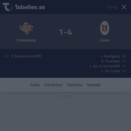
Stäng
1-4
Cremonese
Como
55'
F. Bonazzoli (straff)
J. Rodriguez
36'
A. Douvikas
51'
L. Da Cunha (straff)
74'
L. Da Cunha
81'
Fakta
Händelser
Startelva
Statistik