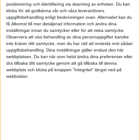
HÄNDELSER
positionering och identifiering via skanning av enheten. Du kan
klicka för att godkänna vår och våra leverantörers
uppgiftsbehandling enligt beskrivningen ovan. Alternativt kan du
1:a halvlek
få åtkomst till mer detaljerad information och ändra dina
inställningar innan du samtycker eller för att neka samtycke.
Inga händelser
Observera att viss behandling av dina personuppgifter kanske
inte kräver ditt samtycke, men du har rätt att invända mot sådan
2:a halvlek
uppgiftsbehandling. Dina inställningar gäller endast den här
webbplatsen. Du kan när som helst ändra dina preferenser eller
C. Jones
dra tillbaka ditt samtycke genom att gå tillbaka till denna
(ass.
M. Salah
)
58 min
webbplats och klicka på knappen "Integritet" längst ned på
A. Hickey
webbsidan.
(ut.
J. Henderson
)
60 min
K. Schade
64 min
F. Wirtz
(ut.
R. Ngumoha
)
73 min
J. Frimpong
(ut.
M. Salah
)
74 min