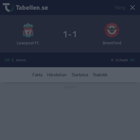
Stäng
1-1
Liverpool FC
Brentford
58'
C. Jones
K. Schade
64'
Fakta
Händelser
Startelva
Statistik