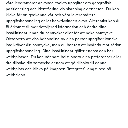
HÄNDELSER
våra leverantörer använda exakta uppgifter om geografisk
positionering och identifiering via skanning av enheten. Du kan
klicka för att godkänna vår och våra leverantörers
1:a halvlek
uppgiftsbehandling enligt beskrivningen ovan. Alternativt kan du
få åtkomst till mer detaljerad information och ändra dina
L. O'Nien
inställningar innan du samtycker eller för att neka samtycke.
45+2 min
Observera att viss behandling av dina personuppgifter kanske
2:a halvlek
inte kräver ditt samtycke, men du har rätt att invända mot sådan
uppgiftsbehandling. Dina inställningar gäller endast den här
W. Isidor
webbplatsen. Du kan när som helst ändra dina preferenser eller
(ut.
E. Mayenda
)
55 min
dra tillbaka ditt samtycke genom att gå tillbaka till denna
webbplats och klicka på knappen "Integritet" längst ned på
G. Xhaka
(ut.
L. Geertruida
)
webbsidan.
56 min
H. Diarra
58 min
L. Nmecha
(ut.
I. Gruev
)
62 min
O. Alderete
63 min
H. Diarra