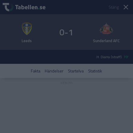
Stäng
0-1
Leeds
Sunderland AFC
H. Diarra (straff)
70'
Fakta
Händelser
Startelva
Statistik