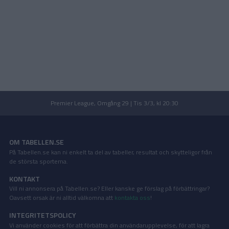
Premier League, Omgång 29 | Tis 3/3, kl 20:30
OM TABELLEN.SE
På Tabellen.se kan ni enkelt ta del av tabeller, resultat och skytteligor från
de största sporterna.
KONTAKT
Vill ni annonsera på Tabellen.se? Eller kanske ge förslag på förbättringar?
Oavsett orsak är ni alltid välkomna att
kontakta oss
!
INTEGRITETSPOLICY
Vi använder cookies för att förbättra din användarupplevelse, för att lagra