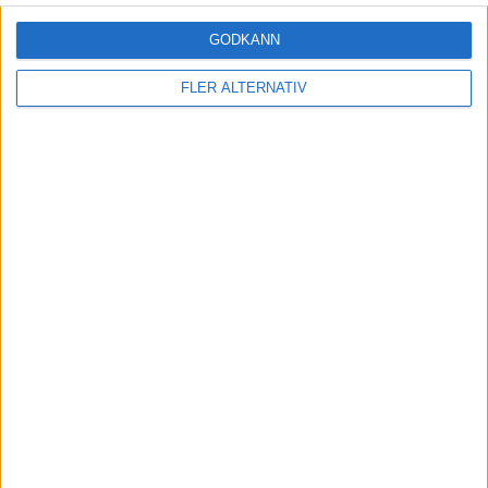
GODKÄNN
T
Fabian Marc Hürzeler
Tränare
FLER ALTERNATIV
ASTON VILLA
4-2-3-1
Plan
Lista
Startelva
40
Marco Bizot
2
4
14
22
Matty Cash
Ezri Konsa
Pau Torres
Ian Maatsen
44
24
Boubacar Kamara
Amadou Onana