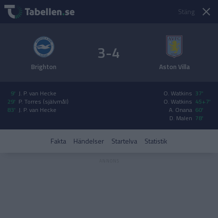
Stäng
3-4
Brighton
Aston Villa
9'
J. P. van Hecke
O. Watkins
37'
29'
P. Torres (självmål)
O. Watkins
45+7'
83'
J. P. van Hecke
A. Onana
60'
D. Malen
78'
Fakta
Händelser
Startelva
Statistik