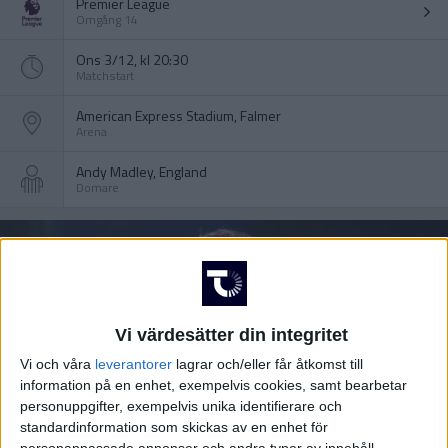
Premier League
Omgång 14
Ons 3/12, kl 20:30
Matchstart
American Express Stadium, Falmer
Arena
Andy Madley, England
Domare
Vi värdesätter din integritet
Vi och våra
leverantorer
lagrar och/eller får åtkomst till
information på en enhet, exempelvis cookies, samt bearbetar
personuppgifter, exempelvis unika identifierare och
standardinformation som skickas av en enhet för
personanpassade annonser och andra typer av innehåll,