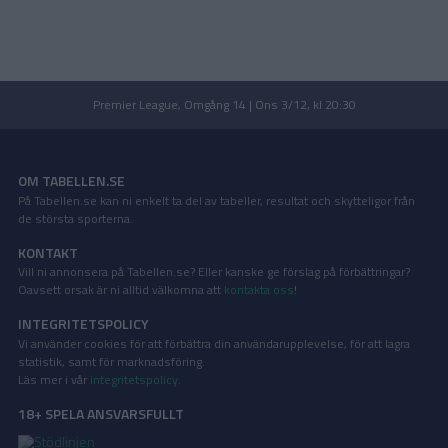
Premier League, Omgång 14 | Ons 3/12, kl 20:30
OM TABELLEN.SE
På Tabellen.se kan ni enkelt ta del av tabeller, resultat och skytteligor från
de största sporterna.
KONTAKT
Vill ni annonsera på Tabellen.se? Eller kanske ge förslag på förbättringar?
Oavsett orsak är ni alltid välkomna att
kontakta oss
!
INTEGRITETSPOLICY
Vi använder cookies för att förbättra din användarupplevelse, för att lagra
statistik, samt för marknadsföring.
Läs mer i vår
integritetspolicy
.
18+ SPELA ANSVARSFULLT