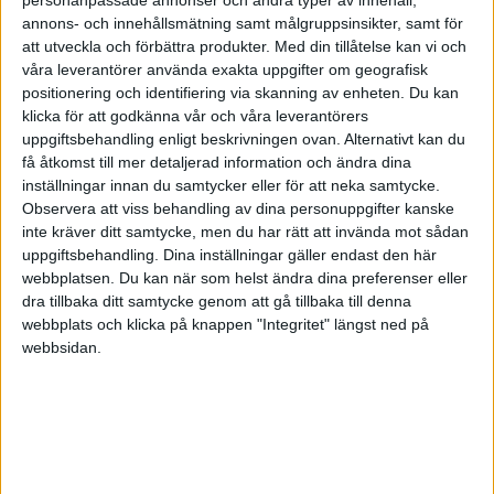
annons- och innehållsmätning samt målgruppsinsikter, samt för
att utveckla och förbättra produkter.
Med din tillåtelse kan vi och
HÄNDELSER
våra leverantörer använda exakta uppgifter om geografisk
positionering och identifiering via skanning av enheten. Du kan
klicka för att godkänna vår och våra leverantörers
1:a halvlek
uppgiftsbehandling enligt beskrivningen ovan. Alternativt kan du
få åtkomst till mer detaljerad information och ändra dina
J. P. van Hecke
(ass.
M. Wieffer
)
inställningar innan du samtycker eller för att neka samtycke.
9 min
Observera att viss behandling av dina personuppgifter kanske
J. Hinshelwood
inte kräver ditt samtycke, men du har rätt att invända mot sådan
(ut.
S. Tzimas
)
24 min
uppgiftsbehandling. Dina inställningar gäller endast den här
P. Torres
webbplatsen. Du kan när som helst ändra dina preferenser eller
(självmål)
29 min
dra tillbaka ditt samtycke genom att gå tillbaka till denna
webbplats och klicka på knappen "Integritet" längst ned på
O. Watkins
(ass.
E. Guessand
)
webbsidan.
37 min
O. Watkins
(ass.
M. Rogers
)
45+7 min
B. Verbruggen
45+8 min