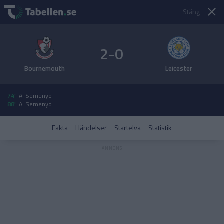
Stäng
2-0
Bournemouth
Leicester
74'
A. Semenyo
88'
A. Semenyo
Fakta
Händelser
Startelva
Statistik