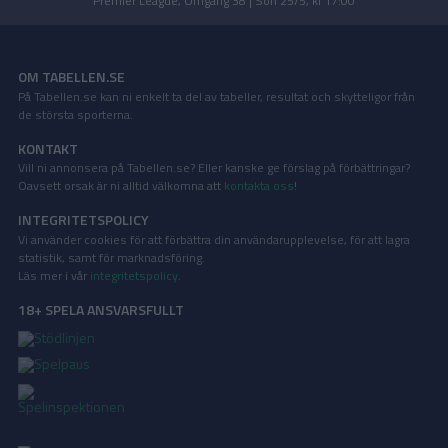
Premier League, Omgång 38 | Sön 25/5, kl 17:00
OM TABELLEN.SE
På Tabellen.se kan ni enkelt ta del av tabeller, resultat och skytteligor från
de största sporterna.
KONTAKT
Vill ni annonsera på Tabellen.se? Eller kanske ge förslag på förbättringar?
Oavsett orsak är ni alltid välkomna att
kontakta oss
!
INTEGRITETSPOLICY
Vi använder cookies för att förbättra din användarupplevelse, för att lagra
statistik, samt för marknadsföring.
Läs mer i vår
integritetspolicy
.
18+ SPELA ANSVARSFULLT