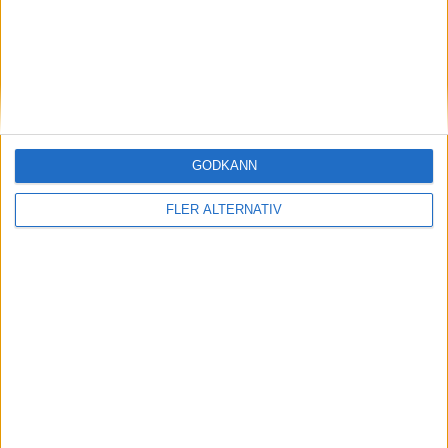
Netherlands
Arantxa Rus
Ranking
Ålder
Titlar
147
35
0
Romania
GODKÄNN
Anca Alexia Todoni
FLER ALTERNATIV
Ranking
Ålder
Titlar
115
21
0
Matchstart
: 12:45
OM TABELLEN.SE