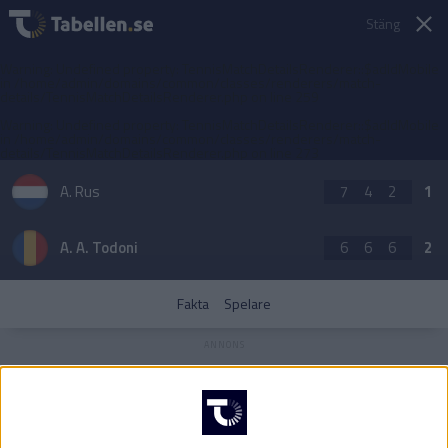
Stäng
Warning
: Undefined property: TennisMatchDetailsRenderer::$adIdMobile
in
/home/admin/domains/common/classes/renderers/match-
details/TennisMatchDetailsRenderer.php
on line
259
Warning
: Undefined property: TennisMatchDetailsRenderer::$adIdMobile
in
/home/admin/domains/common/classes/renderers/match-
details/TennisMatchDetailsRenderer.php
on line
273
A. Rus
7
4
2
1
A. A. Todoni
6
6
6
2
Fakta
Spelare