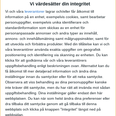
Vi värdesätter din integritet
Vi och våra
leverantorer
lagrar och/eller får åtkomst till
information på en enhet, exempelvis cookies, samt bearbetar
personuppgifter, exempelvis unika identifierare och
standardinformation som skickas av en enhet för
personanpassade annonser och andra typer av innehåll,
annons- och innehållsmätning samt målgruppsinsikter, samt för
att utveckla och förbättra produkter.
Med din tillåtelse kan vi och
våra leverantörer använda exakta uppgifter om geografisk
positionering och identifiering via skanning av enheten. Du kan
klicka för att godkänna vår och våra leverantörers
uppgiftsbehandling enligt beskrivningen ovan. Alternativt kan du
få åtkomst till mer detaljerad information och ändra dina
inställningar innan du samtycker eller för att neka samtycke.
Observera att viss behandling av dina personuppgifter kanske
inte kräver ditt samtycke, men du har rätt att invända mot sådan
uppgiftsbehandling. Dina inställningar gäller endast den här
webbplatsen. Du kan när som helst ändra dina preferenser eller
dra tillbaka ditt samtycke genom att gå tillbaka till denna
FAKTA
webbplats och klicka på knappen "Integritet" längst ned på
webbsidan.