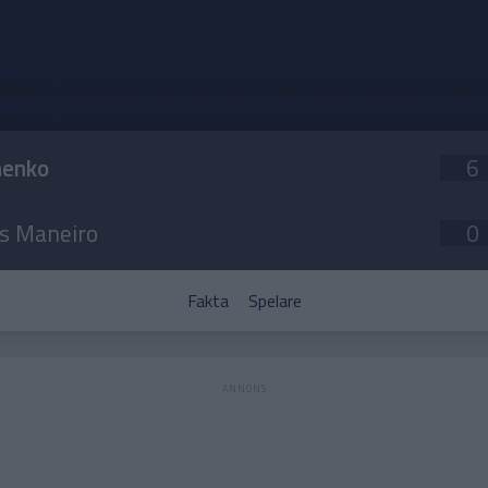
obile in
/home/admin/domains/common/classes/renderers/match-d
obile in
/home/admin/domains/common/classes/renderers/match-d
henko
6
as Maneiro
0
Fakta
Spelare