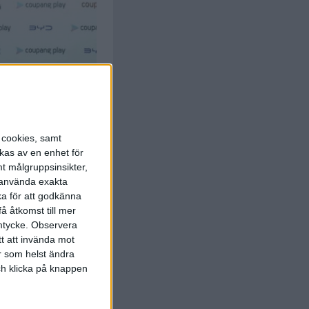
s cookies, samt
kas av en enhet för
t målgruppsinsikter,
r använda exakta
ka för att godkänna
å åtkomst till mer
mtycke.
Observera
tt att invända mot
r som helst ändra
och klicka på knappen