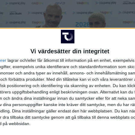
Vi värdesätter din integritet
orer
lagrar och/eller får åtkomst till information på en enhet, exempelvi
ifter, exempelvis unika identifierare och standardinformation som skic
onser och andra typer av innehåll, annons- och innehållsmätning sam
 och förbättra produkter.
Med din tillåtelse kan vi och våra leverantöre
isk positionering och identifiering via skanning av enheten. Du kan klic
örers uppgiftsbehandling enligt beskrivningen ovan. Alternativt kan du f
on och ändra dina inställningar innan du samtycker eller för att neka sa
av dina personuppgifter kanske inte kräver ditt samtycke, men du har rä
ling. Dina inställningar gäller endast den här webbplatsen. Du kan nä
r dra tillbaka ditt samtycke genom att gå tillbaka till denna webbplats 
SPELARE
ned på webbsidan.