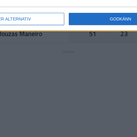
Ranking
Ålder
 Lepchenko
162
40
ER ALTERNATIV
GODKÄNN
Ranking
Ålder
 Bouzas Maneiro
51
23