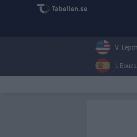
Warning
: Undefined property: TennisMatchDetailsRenderer::$adIdM
Warning
: Undefined property: TennisMatchDetailsRenderer::$adIdM
V. Lepc
J. Bouz