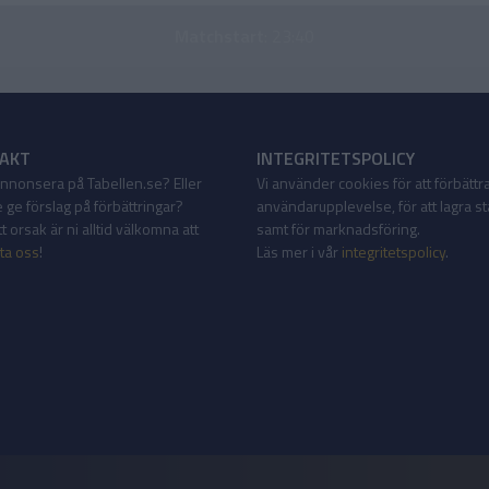
Matchstart
: 23:40
AKT
INTEGRITETSPOLICY
 annonsera på Tabellen.se? Eller
Vi använder cookies för att förbättr
 ge förslag på förbättringar?
användarupplevelse, för att lagra sta
 orsak är ni alltid välkomna att
samt för marknadsföring.
ta oss
!
Läs mer i vår
integritetspolicy
.