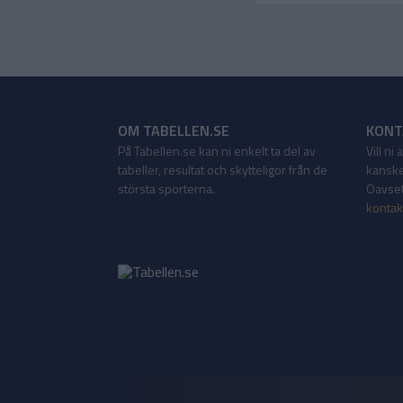
OM TABELLEN.SE
KONT
På Tabellen.se kan ni enkelt ta del av
Vill ni
tabeller, resultat och skytteligor från de
kanske
största sporterna.
Oavsett
kontak