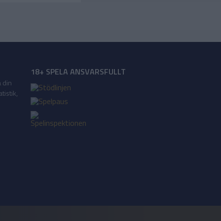
18+ SPELA ANSVARSFULLT
a din
tistik,