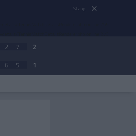
Stäng
etails/TennisMatchDetailsRenderer.php
on line
259
etails/TennisMatchDetailsRenderer.php
on line
273
2
7
2
6
5
1