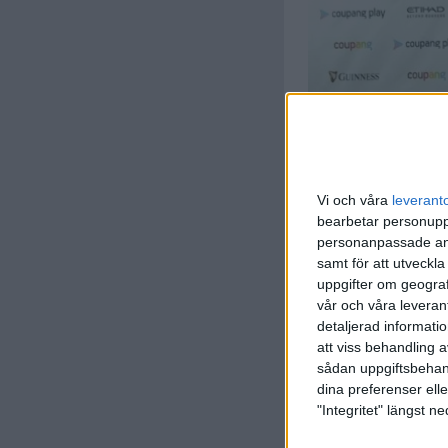
Vi och våra
leverant
bearbetar personuppg
personanpassade ann
samt för att utveckla
uppgifter om geograf
vår och våra leverant
detaljerad informati
att viss behandling 
sådan uppgiftsbehand
dina preferenser elle
"Integritet" längst 