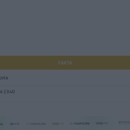
FAKTA
gota
kl 23:40
t