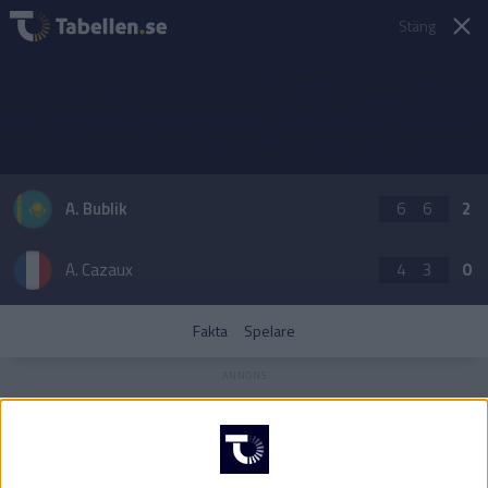
Stäng
Warning
: Undefined property: TennisMatchDetailsRenderer::$adIdMobile
in
/home/admin/domains/common/classes/renderers/match-
details/TennisMatchDetailsRenderer.php
on line
259
Warning
: Undefined property: TennisMatchDetailsRenderer::$adIdMobile
in
/home/admin/domains/common/classes/renderers/match-
details/TennisMatchDetailsRenderer.php
on line
273
A. Bublik
6
6
2
A. Cazaux
4
3
0
Fakta
Spelare