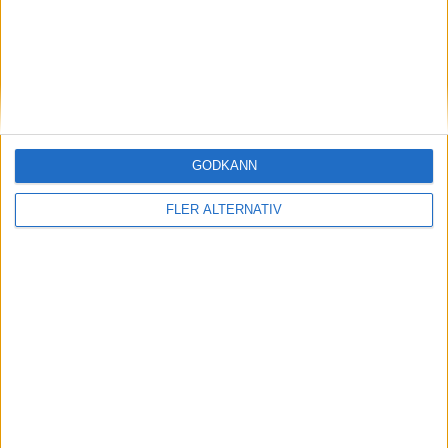
Kazakhstan
Alexander Bublik
Ranking
Ålder
Titlar
11
29
0
France
GODKÄNN
Arthur Cazaux
FLER ALTERNATIV
Ranking
Ålder
Titlar
63
23
0
Matchstart
: 14:40
OM TABELLEN.SE