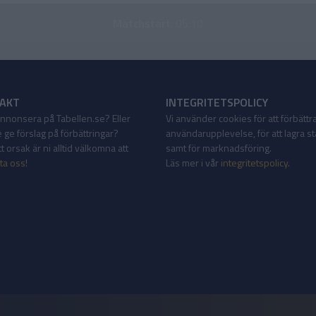
Matchstart
: 05:10
AKT
INTEGRITETSPOLICY
 annonsera på Tabellen.se? Eller
Vi använder cookies för att förbättr
 ge förslag på förbättringar?
användarupplevelse, för att lagra sta
 orsak är ni alltid välkomna att
samt för marknadsföring.
ta oss
!
Läs mer i vår
integritetspolicy
.