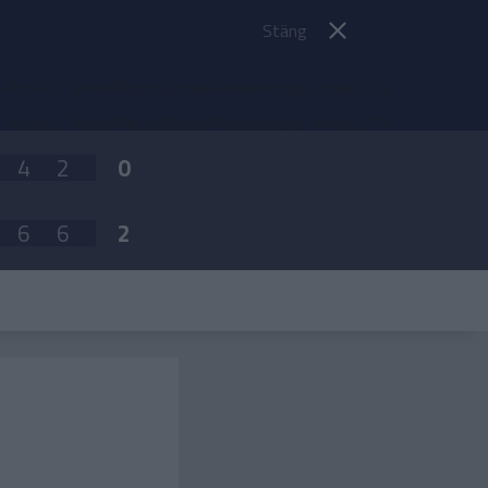
Stäng
etails/TennisMatchDetailsRenderer.php
on line
259
etails/TennisMatchDetailsRenderer.php
on line
273
4
2
0
6
6
2