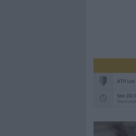
ATP Los
Sön 20/7
Matchstar