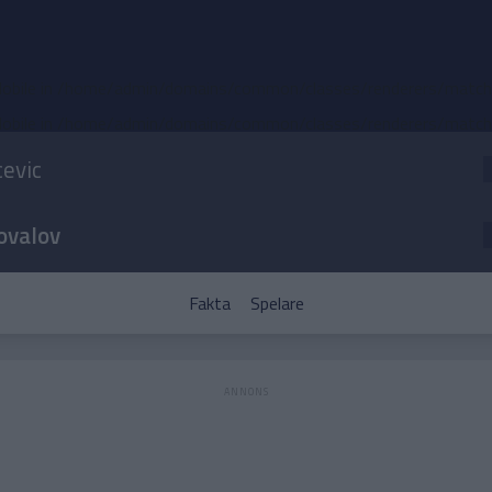
obile in
/home/admin/domains/common/classes/renderers/match-d
obile in
/home/admin/domains/common/classes/renderers/match-d
cevic
ovalov
Fakta
Spelare