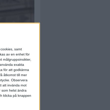
s cookies, samt
kas av en enhet för
t målgruppsinsikter,
r använda exakta
ka för att godkänna
å åtkomst till mer
mtycke.
Observera
tt att invända mot
r som helst ändra
och klicka på knappen