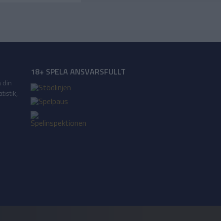
18+ SPELA ANSVARSFULLT
a din
tistik,