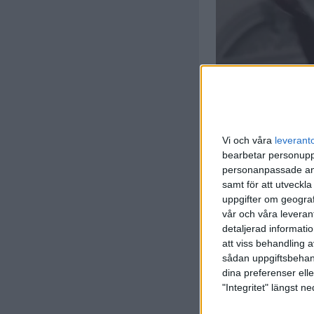
Vi och våra
leverant
bearbetar personuppg
personanpassade ann
samt för att utveckla
uppgifter om geograf
vår och våra leverant
detaljerad informati
att viss behandling 
sådan uppgiftsbehand
dina preferenser elle
"Integritet" längst 