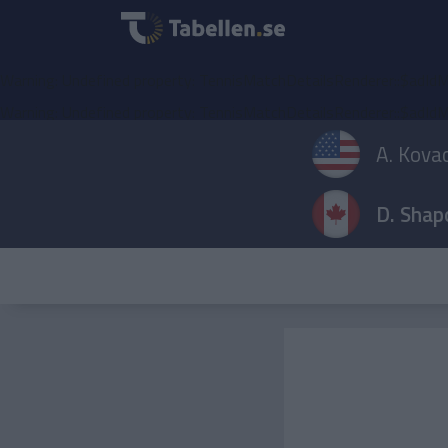
Warning
: Undefined property: TennisMatchDetailsRenderer::$adIdM
Warning
: Undefined property: TennisMatchDetailsRenderer::$adIdM
A. Kova
D. Shap