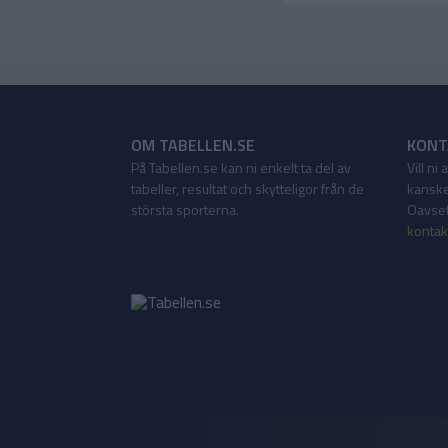
OM TABELLEN.SE
KONT
På Tabellen.se kan ni enkelt ta del av
Vill ni
tabeller, resultat och skytteligor från de
kanske
största sporterna.
Oavsett
kontak