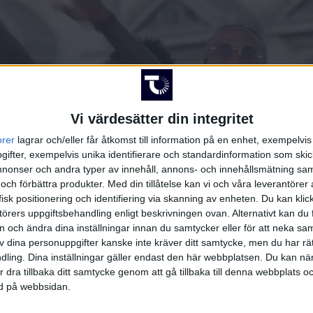
Vi värdesätter din integritet
orer
lagrar och/eller får åtkomst till information på en enhet, exempelvi
ifter, exempelvis unika identifierare och standardinformation som skic
onser och andra typer av innehåll, annons- och innehållsmätning sam
 och förbättra produkter.
Med din tillåtelse kan vi och våra leverantöre
isk positionering och identifiering via skanning av enheten. Du kan klic
örers uppgiftsbehandling enligt beskrivningen ovan. Alternativt kan du f
on och ändra dina inställningar innan du samtycker eller för att neka sa
av dina personuppgifter kanske inte kräver ditt samtycke, men du har rä
ling. Dina inställningar gäller endast den här webbplatsen. Du kan nä
r dra tillbaka ditt samtycke genom att gå tillbaka till denna webbplats 
SPELARE
ned på webbsidan.