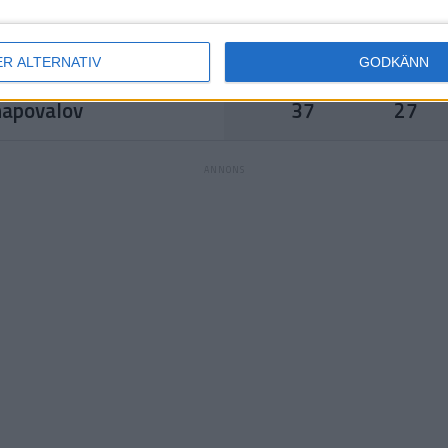
Ranking
Ålder
dar Kovacevic
95
27
ER ALTERNATIV
GODKÄNN
Ranking
Ålder
hapovalov
37
27