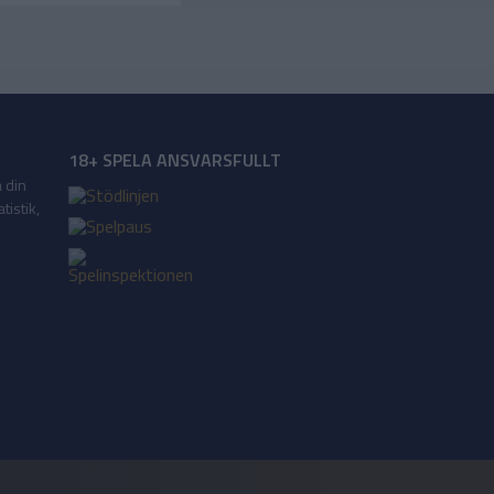
18+ SPELA ANSVARSFULLT
a din
tistik,