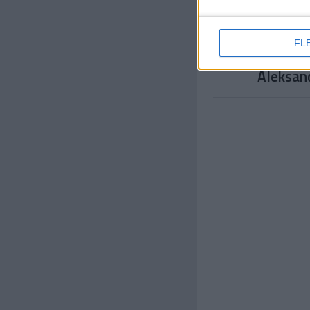
Argentina
Juan Pab
FL
USA
Aleksan