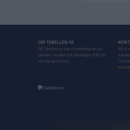
OM TABELLEN.SE
KONT
På Tabellen.se kan ni enkelt ta del av
Vill ni
tabeller, resultat och skytteligor från de
kanske
största sporterna.
Oavsett
kontak