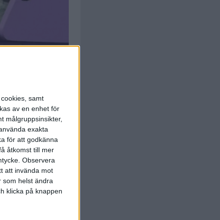
s cookies, samt
kas av en enhet för
t målgruppsinsikter,
r använda exakta
ka för att godkänna
å åtkomst till mer
mtycke.
Observera
tt att invända mot
r som helst ändra
och klicka på knappen