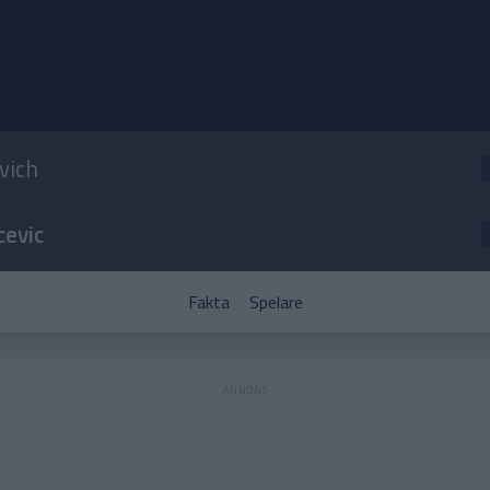
obile in
/home/admin/domains/common/classes/renderers/match-d
obile in
/home/admin/domains/common/classes/renderers/match-d
ovich
cevic
Fakta
Spelare