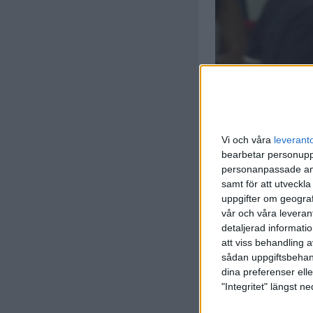
Vi och våra
leverant
bearbetar personuppg
personanpassade ann
samt för att utveckla
uppgifter om geograf
vår och våra leverant
detaljerad informati
att viss behandling 
sådan uppgiftsbehand
dina preferenser elle
"Integritet" längst 