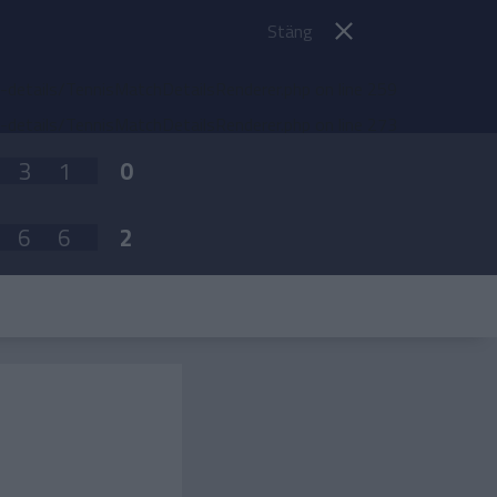
Stäng
etails/TennisMatchDetailsRenderer.php
on line
259
etails/TennisMatchDetailsRenderer.php
on line
273
3
1
0
6
6
2