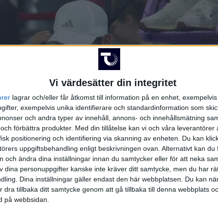
Vi värdesätter din integritet
orer
lagrar och/eller får åtkomst till information på en enhet, exempelvi
ifter, exempelvis unika identifierare och standardinformation som skic
onser och andra typer av innehåll, annons- och innehållsmätning sam
 och förbättra produkter.
Med din tillåtelse kan vi och våra leverantöre
isk positionering och identifiering via skanning av enheten. Du kan klic
örers uppgiftsbehandling enligt beskrivningen ovan. Alternativt kan du f
on och ändra dina inställningar innan du samtycker eller för att neka sa
av dina personuppgifter kanske inte kräver ditt samtycke, men du har rä
ling. Dina inställningar gäller endast den här webbplatsen. Du kan nä
r dra tillbaka ditt samtycke genom att gå tillbaka till denna webbplats 
SPELARE
ned på webbsidan.