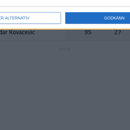
Ranking
Ålder
lo Ficovich
203
29
ER ALTERNATIV
GODKÄNN
Ranking
Ålder
dar Kovacevic
95
27