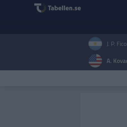
Warning
: Undefined property: TennisMatchDetailsRenderer::$adIdM
Warning
: Undefined property: TennisMatchDetailsRenderer::$adIdM
J. P. Fic
A. Kova