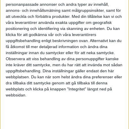
personanpassade annonser och andra typer av innehåll,
annons- och innehållsmätning samt målgruppsinsikter, samt för
att utveckla och förbättra produkter.
Med din tillåtelse kan vi och
våra leverantörer använda exakta uppgifter om geografisk
positionering och identifiering via skanning av enheten. Du kan
klicka för att godkänna vår och våra leverantörers
uppgiftsbehandling enligt beskrivningen ovan. Alternativt kan du
få åtkomst till mer detaljerad information och ändra dina
inställningar innan du samtycker eller för att neka samtycke.
Observera att viss behandling av dina personuppgifter kanske
inte kräver ditt samtycke, men du har rätt att invända mot sådan
uppgiftsbehandling. Dina inställningar gäller endast den här
webbplatsen. Du kan när som helst ändra dina preferenser eller
dra tillbaka ditt samtycke genom att gå tillbaka till denna
FAKTA
webbplats och klicka på knappen "Integritet" längst ned på
webbsidan.
Basketettan Herrar - Slutspel
Tis 5/5, kl 19:00
Matchstart