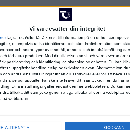
Vi värdesätter din integritet
orer
lagrar och/eller får åtkomst till information på en enhet, exempelvi
FAKTA
ifter, exempelvis unika identifierare och standardinformation som skic
onser och andra typer av innehåll, annons- och innehållsmätning sam
 och förbättra produkter.
Med din tillåtelse kan vi och våra leverantöre
tan Herrar - Slutspel
isk positionering och identifiering via skanning av enheten. Du kan klic
örers uppgiftsbehandling enligt beskrivningen ovan. Alternativt kan du f
 kl 18:00
on och ändra dina inställningar innan du samtycker eller för att neka sa
t
av dina personuppgifter kanske inte kräver ditt samtycke, men du har rä
ling. Dina inställningar gäller endast den här webbplatsen. Du kan nä
r dra tillbaka ditt samtycke genom att gå tillbaka till denna webbplats 
ned på webbsidan.
Basketettan Herrar - Slutspel | Tor 23/4, kl 18:00
ER ALTERNATIV
GODKÄNN