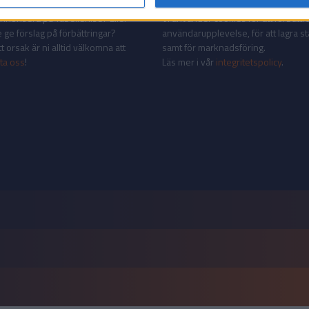
AKT
INTEGRITETSPOLICY
 annonsera på Tabellen.se? Eller
Vi använder cookies för att förbättr
 ge förslag på förbättringar?
användarupplevelse, för att lagra sta
 orsak är ni alltid välkomna att
samt för marknadsföring.
ta oss
!
Läs mer i vår
integritetspolicy
.