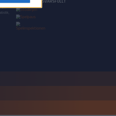
18+ SPELA ANSVARSFULLT
a din
tistik,