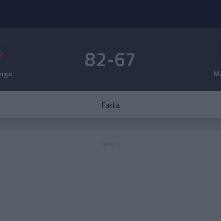
82-67
nge
M
Fakta