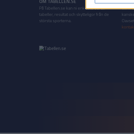
OM TABELLEN.SE
KONT
På Tabellen.se kan ni enkelt ta del av
Vill ni
tabeller, resultat och skytteligor från de
kanske
största sporterna.
Oavsett
kontak