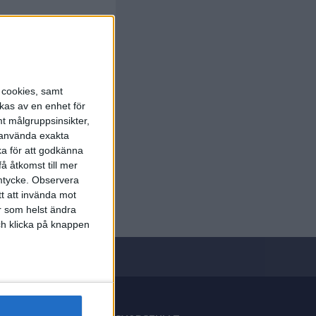
s cookies, samt
kas av en enhet för
t målgruppsinsikter,
r använda exakta
ka för att godkänna
å åtkomst till mer
mtycke.
Observera
tt att invända mot
r som helst ändra
och klicka på knappen