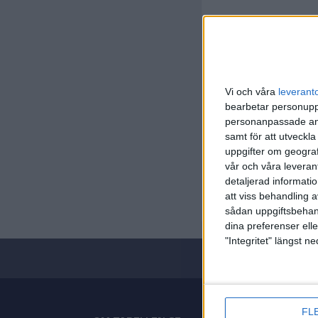
Vi och våra
leverant
bearbetar personuppg
personanpassade ann
samt för att utveckla
Basketet
uppgifter om geograf
vår och våra leverant
Tor 23/4,
detaljerad informati
Matchstar
att viss behandling 
sådan uppgiftsbehand
dina preferenser elle
"Integritet" längst 
FL