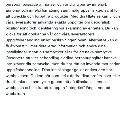
personanpassade annonser och andra typer av innehåll,
annons- och innehållsmätning samt målgruppsinsikter, samt för
att utveckla och förbättra produkter.
Med din tillåtelse kan vi och
våra leverantörer använda exakta uppgifter om geografisk
positionering och identifiering via skanning av enheten. Du kan
klicka för att godkänna vår och våra leverantörers
uppgiftsbehandling enligt beskrivningen ovan. Alternativt kan du
få åtkomst till mer detaljerad information och ändra dina
inställningar innan du samtycker eller för att neka samtycke.
Observera att viss behandling av dina personuppgifter kanske
inte kräver ditt samtycke, men du har rätt att invända mot sådan
uppgiftsbehandling. Dina inställningar gäller endast den här
webbplatsen. Du kan när som helst ändra dina preferenser eller
dra tillbaka ditt samtycke genom att gå tillbaka till denna
FAKTA
webbplats och klicka på knappen "Integritet" längst ned på
webbsidan.
Träningsmatcher
Fre 10/10, kl 04:30
Matchstart