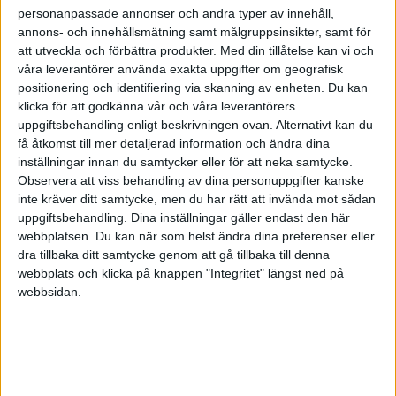
personanpassade annonser och andra typer av innehåll,
annons- och innehållsmätning samt målgruppsinsikter, samt för
att utveckla och förbättra produkter.
Med din tillåtelse kan vi och
våra leverantörer använda exakta uppgifter om geografisk
positionering och identifiering via skanning av enheten. Du kan
klicka för att godkänna vår och våra leverantörers
uppgiftsbehandling enligt beskrivningen ovan. Alternativt kan du
få åtkomst till mer detaljerad information och ändra dina
inställningar innan du samtycker eller för att neka samtycke.
Observera att viss behandling av dina personuppgifter kanske
inte kräver ditt samtycke, men du har rätt att invända mot sådan
uppgiftsbehandling. Dina inställningar gäller endast den här
webbplatsen. Du kan när som helst ändra dina preferenser eller
dra tillbaka ditt samtycke genom att gå tillbaka till denna
FAKTA
webbplats och klicka på knappen "Integritet" längst ned på
webbsidan.
Träningslandskamper
Lör 23/8, kl 19:00
Matchstart