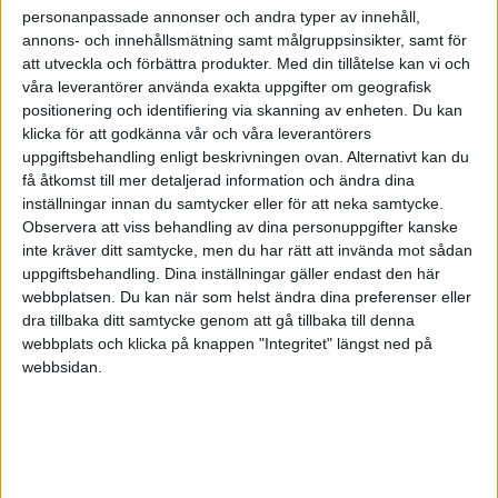
personanpassade annonser och andra typer av innehåll,
annons- och innehållsmätning samt målgruppsinsikter, samt för
att utveckla och förbättra produkter.
Med din tillåtelse kan vi och
våra leverantörer använda exakta uppgifter om geografisk
positionering och identifiering via skanning av enheten. Du kan
klicka för att godkänna vår och våra leverantörers
uppgiftsbehandling enligt beskrivningen ovan. Alternativt kan du
få åtkomst till mer detaljerad information och ändra dina
inställningar innan du samtycker eller för att neka samtycke.
Observera att viss behandling av dina personuppgifter kanske
inte kräver ditt samtycke, men du har rätt att invända mot sådan
uppgiftsbehandling. Dina inställningar gäller endast den här
webbplatsen. Du kan när som helst ändra dina preferenser eller
dra tillbaka ditt samtycke genom att gå tillbaka till denna
FAKTA
webbplats och klicka på knappen "Integritet" längst ned på
webbsidan.
Basketettan - Damer
Lör 4/10, kl 17:30
Matchstart