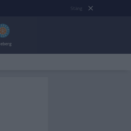
Stäng
reberg