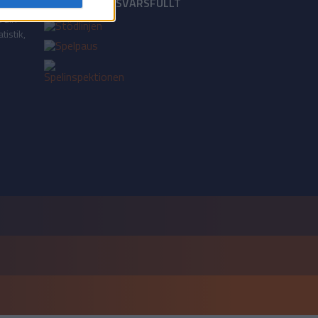
18+ SPELA ANSVARSFULLT
a din
tistik,