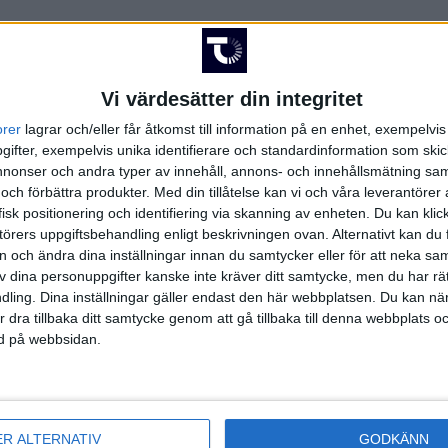
Vi värdesätter din integritet
orer
lagrar och/eller får åtkomst till information på en enhet, exempelvi
FAKTA
ifter, exempelvis unika identifierare och standardinformation som skic
onser och andra typer av innehåll, annons- och innehållsmätning sam
 och förbättra produkter.
Med din tillåtelse kan vi och våra leverantöre
tan - Herrar
isk positionering och identifiering via skanning av enheten. Du kan klic
örers uppgiftsbehandling enligt beskrivningen ovan. Alternativt kan du f
 kl 15:00
on och ändra dina inställningar innan du samtycker eller för att neka sa
t
av dina personuppgifter kanske inte kräver ditt samtycke, men du har rä
ling. Dina inställningar gäller endast den här webbplatsen. Du kan nä
r dra tillbaka ditt samtycke genom att gå tillbaka till denna webbplats 
ned på webbsidan.
Basketettan - Herrar | Lör 4/10, kl 15:00
ER ALTERNATIV
GODKÄNN