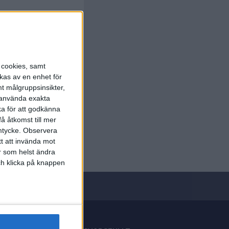
s cookies, samt
kas av en enhet för
t målgruppsinsikter,
r använda exakta
ka för att godkänna
å åtkomst till mer
mtycke.
Observera
tt att invända mot
r som helst ändra
och klicka på knappen