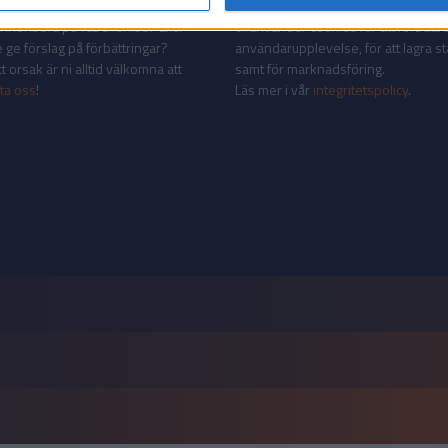
AKT
INTEGRITETSPOLICY
 annonsera på Tabellen.se? Eller
Vi använder cookies för att förbättr
 ge förslag på förbättringar?
användarupplevelse, för att lagra sta
 orsak är ni alltid välkomna att
samt för marknadsföring.
ta oss
!
Läs mer i vår
integritetspolicy
.