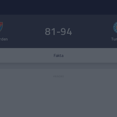
81-94
rden
Tu
Fakta