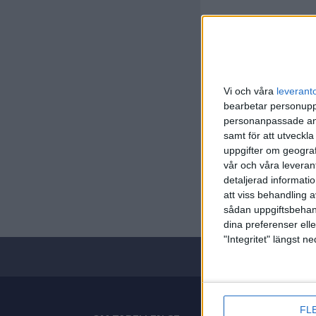
Vi och våra
leverant
bearbetar personuppg
personanpassade ann
samt för att utveckla
Basketet
uppgifter om geograf
vår och våra leverant
Lör 4/10,
detaljerad informati
Matchstar
att viss behandling 
sådan uppgiftsbehand
dina preferenser elle
"Integritet" längst 
FL