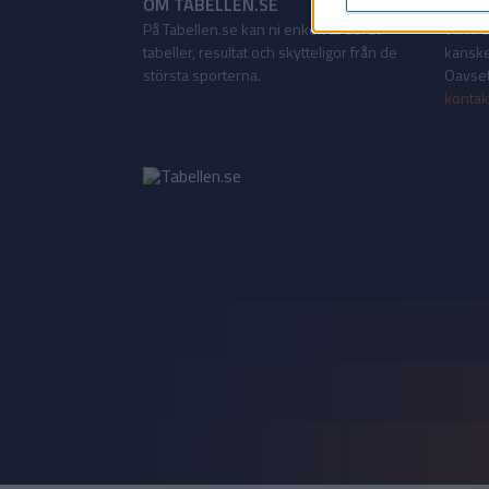
OM TABELLEN.SE
KONT
På Tabellen.se kan ni enkelt ta del av
Vill ni
tabeller, resultat och skytteligor från de
kanske
största sporterna.
Oavsett
kontak