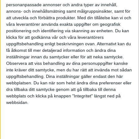
personanpassade annonser och andra typer av innehåll,
annons- och innehållsmätning samt målgruppsinsikter, samt för
att utveckla och förbättra produkter.
Med din tillåtelse kan vi och
våra leverantörer använda exakta uppgifter om geografisk
positionering och identifiering via skanning av enheten. Du kan
klicka för att godkänna vår och våra leverantörers
uppgiftsbehandling enligt beskrivningen ovan. Alternativt kan du
få åtkomst till mer detaljerad information och ändra dina
inställningar innan du samtycker eller för att neka samtycke.
Observera att viss behandling av dina personuppgifter kanske
inte kräver ditt samtycke, men du har rätt att invända mot sådan
uppgiftsbehandling. Dina inställningar gäller endast den här
webbplatsen. Du kan när som helst ändra dina preferenser eller
dra tillbaka ditt samtycke genom att gå tillbaka till denna
FAKTA
webbplats och klicka på knappen "Integritet" längst ned på
webbsidan.
EM-herrar
Ons 3/9, kl 20:15
Matchstart