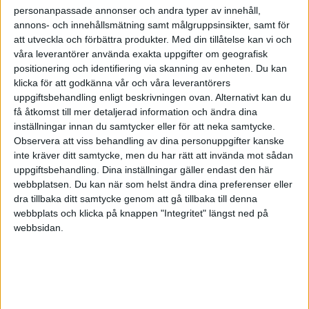
personanpassade annonser och andra typer av innehåll,
annons- och innehållsmätning samt målgruppsinsikter, samt för
att utveckla och förbättra produkter.
Med din tillåtelse kan vi och
våra leverantörer använda exakta uppgifter om geografisk
positionering och identifiering via skanning av enheten. Du kan
klicka för att godkänna vår och våra leverantörers
uppgiftsbehandling enligt beskrivningen ovan. Alternativt kan du
få åtkomst till mer detaljerad information och ändra dina
inställningar innan du samtycker eller för att neka samtycke.
Observera att viss behandling av dina personuppgifter kanske
inte kräver ditt samtycke, men du har rätt att invända mot sådan
uppgiftsbehandling. Dina inställningar gäller endast den här
webbplatsen. Du kan när som helst ändra dina preferenser eller
dra tillbaka ditt samtycke genom att gå tillbaka till denna
FAKTA
webbplats och klicka på knappen "Integritet" längst ned på
webbsidan.
Svenska Cupen Herrar - Slutspel
Sön 9/11, kl 16:00
Matchstart