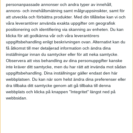
personanpassade annonser och andra typer av innehåll,
annons- och innehållsmätning samt målgruppsinsikter, samt för
att utveckla och förbättra produkter.
Med din tillåtelse kan vi och
våra leverantörer använda exakta uppgifter om geografisk
positionering och identifiering via skanning av enheten. Du kan
klicka för att godkänna vår och våra leverantörers
uppgiftsbehandling enligt beskrivningen ovan. Alternativt kan du
få åtkomst till mer detaljerad information och ändra dina
inställningar innan du samtycker eller för att neka samtycke.
Observera att viss behandling av dina personuppgifter kanske
inte kräver ditt samtycke, men du har rätt att invända mot sådan
uppgiftsbehandling. Dina inställningar gäller endast den här
webbplatsen. Du kan när som helst ändra dina preferenser eller
dra tillbaka ditt samtycke genom att gå tillbaka till denna
FAKTA
webbplats och klicka på knappen "Integritet" längst ned på
webbsidan.
Svenska Cupen Herrar - Slutspel
Fre 24/10, kl 19:00
Matchstart