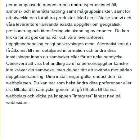
personanpassade annonser och andra typer av innehåll,
annons- och innehållsmätning samt målgruppsinsikter, samt för
att utveckla och förbättra produkter.
Med din tillåtelse kan vi och
våra leverantörer använda exakta uppgifter om geografisk
positionering och identifiering via skanning av enheten. Du kan
klicka för att godkänna vår och våra leverantörers
uppgiftsbehandling enligt beskrivningen ovan. Alternativt kan du
få åtkomst till mer detaljerad information och ändra dina
inställningar innan du samtycker eller för att neka samtycke.
Observera att viss behandling av dina personuppgifter kanske
inte kräver ditt samtycke, men du har rätt att invända mot sådan
uppgiftsbehandling. Dina inställningar gäller endast den här
webbplatsen. Du kan när som helst ändra dina preferenser eller
dra tillbaka ditt samtycke genom att gå tillbaka till denna
FAKTA
webbplats och klicka på knappen "Integritet" längst ned på
webbsidan.
VM Damer
Omgång 49
Mån 1/12, kl 18:00
Matchstart