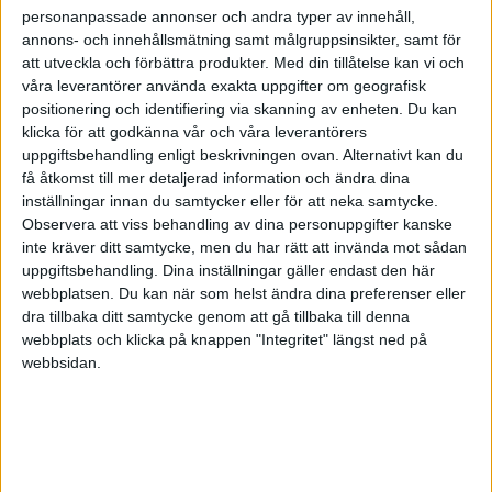
personanpassade annonser och andra typer av innehåll,
annons- och innehållsmätning samt målgruppsinsikter, samt för
att utveckla och förbättra produkter.
Med din tillåtelse kan vi och
våra leverantörer använda exakta uppgifter om geografisk
positionering och identifiering via skanning av enheten. Du kan
klicka för att godkänna vår och våra leverantörers
uppgiftsbehandling enligt beskrivningen ovan. Alternativt kan du
få åtkomst till mer detaljerad information och ändra dina
inställningar innan du samtycker eller för att neka samtycke.
Observera att viss behandling av dina personuppgifter kanske
inte kräver ditt samtycke, men du har rätt att invända mot sådan
uppgiftsbehandling. Dina inställningar gäller endast den här
webbplatsen. Du kan när som helst ändra dina preferenser eller
dra tillbaka ditt samtycke genom att gå tillbaka till denna
FAKTA
webbplats och klicka på knappen "Integritet" längst ned på
webbsidan.
VM Damer
Omgång 49
Mån 1/12, kl 20:30
Matchstart