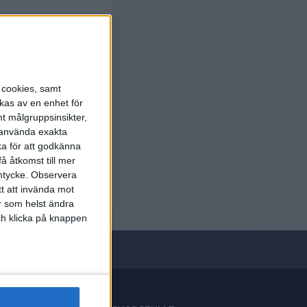
s cookies, samt
kas av en enhet för
t målgruppsinsikter,
r använda exakta
ka för att godkänna
å åtkomst till mer
mtycke.
Observera
tt att invända mot
r som helst ändra
och klicka på knappen