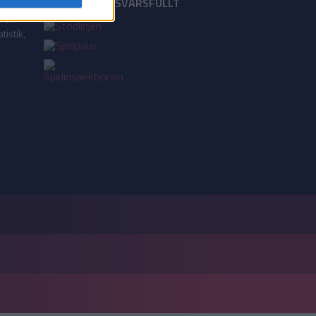
18+ SPELA ANSVARSFULLT
a din
tistik,