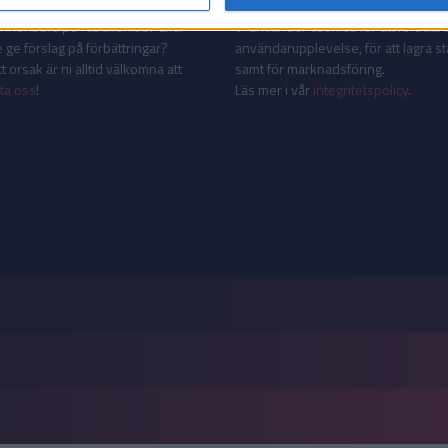
AKT
INTEGRITETSPOLICY
 annonsera på Tabellen.se? Eller
Vi använder cookies för att förbättr
 ge förslag på förbättringar?
användarupplevelse, för att lagra sta
 orsak är ni alltid välkomna att
samt för marknadsföring.
ta oss
!
Läs mer i vår
integritetspolicy
.