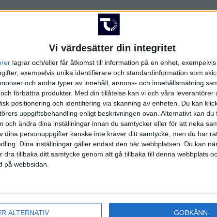
Vi värdesätter din integritet
orer
lagrar och/eller får åtkomst till information på en enhet, exempelvi
FAKTA
ifter, exempelvis unika identifierare och standardinformation som skic
onser och andra typer av innehåll, annons- och innehållsmätning sam
er
 och förbättra produkter.
Med din tillåtelse kan vi och våra leverantöre
9
isk positionering och identifiering via skanning av enheten. Du kan klic
örers uppgiftsbehandling enligt beskrivningen ovan. Alternativt kan du f
, kl 20:30
on och ändra dina inställningar innan du samtycker eller för att neka sa
t
av dina personuppgifter kanske inte kräver ditt samtycke, men du har rä
ling. Dina inställningar gäller endast den här webbplatsen. Du kan nä
r dra tillbaka ditt samtycke genom att gå tillbaka till denna webbplats 
ned på webbsidan.
VM Damer, Omgång 49 | Mån 1/12, kl 20:30
ER ALTERNATIV
GODKÄNN