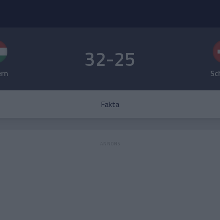
32-25
rn
Sc
Fakta