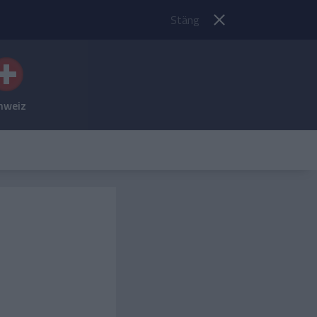
Stäng
hweiz