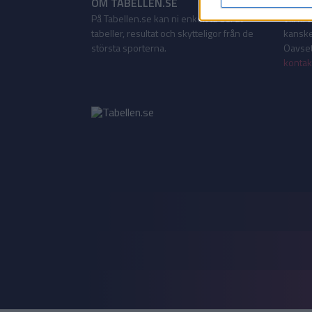
OM TABELLEN.SE
KONT
På Tabellen.se kan ni enkelt ta del av
Vill ni
tabeller, resultat och skytteligor från de
kanske
största sporterna.
Oavsett
kontak