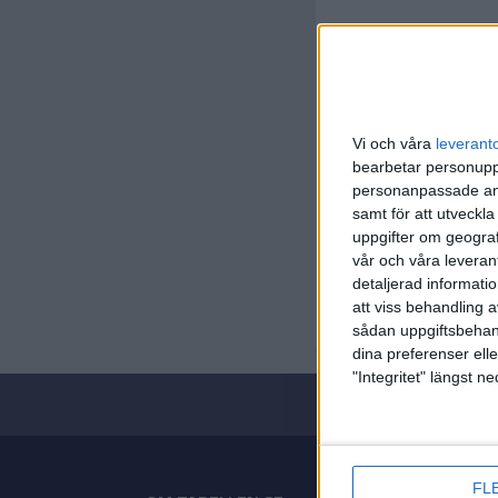
Vi och våra
leverant
bearbetar personuppg
personanpassade ann
VM Dam
samt för att utveckla
Omgång 4
uppgifter om geograf
vår och våra leverant
Mån 1/12
detaljerad informati
Matchstar
att viss behandling 
sådan uppgiftsbehand
dina preferenser elle
"Integritet" längst 
FL