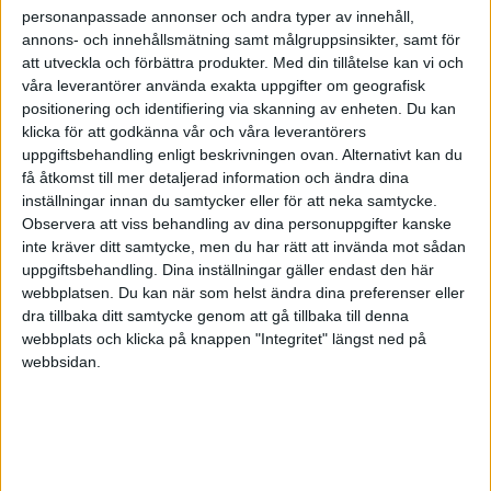
personanpassade annonser och andra typer av innehåll,
annons- och innehållsmätning samt målgruppsinsikter, samt för
att utveckla och förbättra produkter.
Med din tillåtelse kan vi och
våra leverantörer använda exakta uppgifter om geografisk
positionering och identifiering via skanning av enheten. Du kan
klicka för att godkänna vår och våra leverantörers
uppgiftsbehandling enligt beskrivningen ovan. Alternativt kan du
få åtkomst till mer detaljerad information och ändra dina
inställningar innan du samtycker eller för att neka samtycke.
Observera att viss behandling av dina personuppgifter kanske
inte kräver ditt samtycke, men du har rätt att invända mot sådan
uppgiftsbehandling. Dina inställningar gäller endast den här
webbplatsen. Du kan när som helst ändra dina preferenser eller
dra tillbaka ditt samtycke genom att gå tillbaka till denna
FAKTA
webbplats och klicka på knappen "Integritet" längst ned på
webbsidan.
EHF Cupen Huvudrunda - Herrar
Tis 10/3, kl 20:45
Matchstart