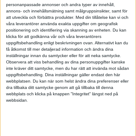
personanpassade annonser och andra typer av innehåll,
annons- och innehållsmätning samt målgruppsinsikter, samt för
att utveckla och förbättra produkter.
Med din tillåtelse kan vi och
våra leverantörer använda exakta uppgifter om geografisk
positionering och identifiering via skanning av enheten. Du kan
klicka för att godkänna vår och våra leverantörers
uppgiftsbehandling enligt beskrivningen ovan. Alternativt kan du
få åtkomst till mer detaljerad information och ändra dina
inställningar innan du samtycker eller för att neka samtycke.
Observera att viss behandling av dina personuppgifter kanske
inte kräver ditt samtycke, men du har rätt att invända mot sådan
uppgiftsbehandling. Dina inställningar gäller endast den här
webbplatsen. Du kan när som helst ändra dina preferenser eller
dra tillbaka ditt samtycke genom att gå tillbaka till denna
FAKTA
webbplats och klicka på knappen "Integritet" längst ned på
webbsidan.
EHF Cupen Huvudrunda - Herrar
Tis 10/3, kl 18:45
Matchstart