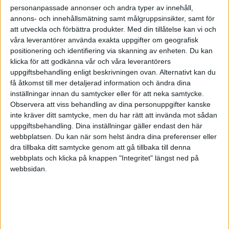
personanpassade annonser och andra typer av innehåll,
annons- och innehållsmätning samt målgruppsinsikter, samt för
att utveckla och förbättra produkter.
Med din tillåtelse kan vi och
våra leverantörer använda exakta uppgifter om geografisk
positionering och identifiering via skanning av enheten. Du kan
klicka för att godkänna vår och våra leverantörers
uppgiftsbehandling enligt beskrivningen ovan. Alternativt kan du
få åtkomst till mer detaljerad information och ändra dina
inställningar innan du samtycker eller för att neka samtycke.
Observera att viss behandling av dina personuppgifter kanske
inte kräver ditt samtycke, men du har rätt att invända mot sådan
uppgiftsbehandling. Dina inställningar gäller endast den här
webbplatsen. Du kan när som helst ändra dina preferenser eller
dra tillbaka ditt samtycke genom att gå tillbaka till denna
FAKTA
webbplats och klicka på knappen "Integritet" längst ned på
webbsidan.
Lidl Starligue
Tis 2/6, kl 20:00
Matchstart