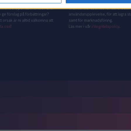
AKT
INTEGRITETSPOLICY
 annonsera på Tabellen.se? Eller
Vi använder cookies för att förbättr
 ge förslag på förbättringar?
användarupplevelse, för att lagra sta
 orsak är ni alltid välkomna att
samt för marknadsföring.
ta oss
!
Läs mer i vår
integritetspolicy
.