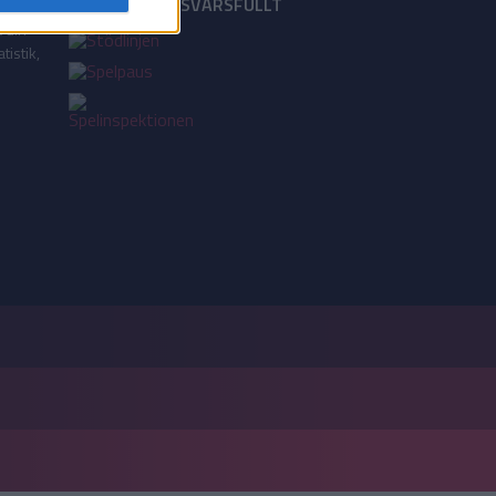
18+ SPELA ANSVARSFULLT
a din
tistik,