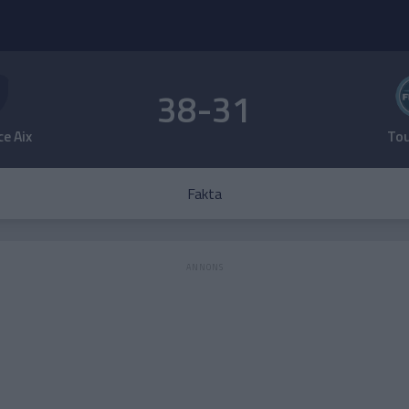
38-31
e Aix
To
Fakta