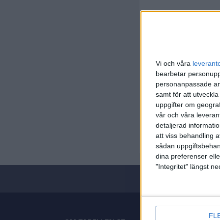
Vi och våra
leverant
bearbetar personuppg
personanpassade ann
samt för att utveckla
Lidl Starl
uppgifter om geograf
vår och våra leverant
Fre 29/5,
detaljerad informati
Matchstar
att viss behandling 
sådan uppgiftsbehand
dina preferenser elle
"Integritet" längst 
FL