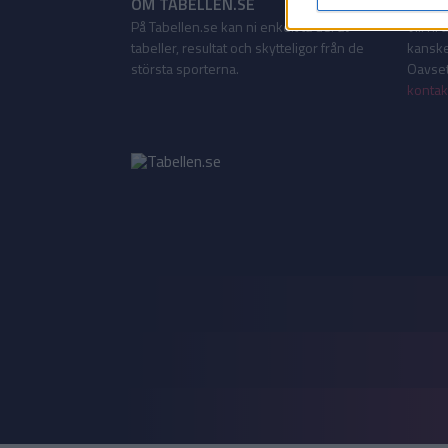
OM TABELLEN.SE
KONT
På Tabellen.se kan ni enkelt ta del av
Vill ni
tabeller, resultat och skytteligor från de
kanske
största sporterna.
Oavsett
kontak