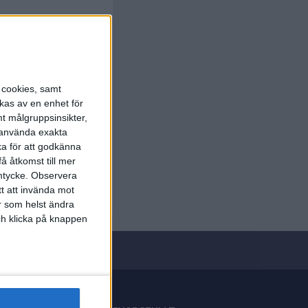
s cookies, samt
kas av en enhet för
t målgruppsinsikter,
r använda exakta
ka för att godkänna
å åtkomst till mer
mtycke.
Observera
tt att invända mot
r som helst ändra
och klicka på knappen