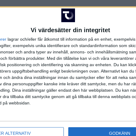
Vi värdesätter din integritet
orer
lagrar och/eller får åtkomst till information på en enhet, exempelvi
FAKTA
ifter, exempelvis unika identifierare och standardinformation som skic
onser och andra typer av innehåll, annons- och innehållsmätning sam
 och förbättra produkter.
Med din tillåtelse kan vi och våra leverantöre
igue
isk positionering och identifiering via skanning av enheten. Du kan klic
örers uppgiftsbehandling enligt beskrivningen ovan. Alternativt kan du f
 kl 20:00
on och ändra dina inställningar innan du samtycker eller för att neka sa
t
av dina personuppgifter kanske inte kräver ditt samtycke, men du har rä
ling. Dina inställningar gäller endast den här webbplatsen. Du kan nä
r dra tillbaka ditt samtycke genom att gå tillbaka till denna webbplats 
ned på webbsidan.
Lidl Starligue | Fre 29/5, kl 20:00
ER ALTERNATIV
GODKÄNN