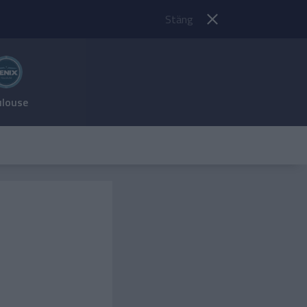
Stäng
ulouse