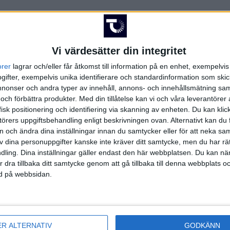
Vi värdesätter din integritet
orer
lagrar och/eller får åtkomst till information på en enhet, exempelvi
FAKTA
ifter, exempelvis unika identifierare och standardinformation som skic
onser och andra typer av innehåll, annons- och innehållsmätning sam
 och förbättra produkter.
Med din tillåtelse kan vi och våra leverantöre
ndbold Ligaen
isk positionering och identifiering via skanning av enheten. Du kan klic
örers uppgiftsbehandling enligt beskrivningen ovan. Alternativt kan du f
 kl 16:00
on och ändra dina inställningar innan du samtycker eller för att neka sa
t
av dina personuppgifter kanske inte kräver ditt samtycke, men du har rä
ling. Dina inställningar gäller endast den här webbplatsen. Du kan nä
r dra tillbaka ditt samtycke genom att gå tillbaka till denna webbplats 
ned på webbsidan.
Herre Håndbold Ligaen | Lör 28/3, kl 16:00
ER ALTERNATIV
GODKÄNN