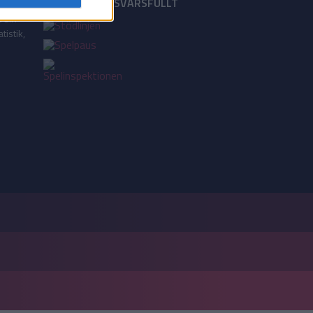
18+ SPELA ANSVARSFULLT
a din
tistik,