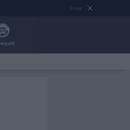
Stäng
erjyskE