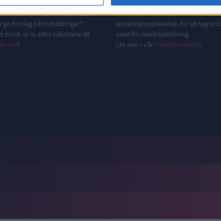
AKT
INTEGRITETSPOLICY
 annonsera på Tabellen.se? Eller
Vi använder cookies för att förbättr
 ge förslag på förbättringar?
användarupplevelse, för att lagra sta
 orsak är ni alltid välkomna att
samt för marknadsföring.
ta oss
!
Läs mer i vår
integritetspolicy
.