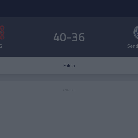
40-36
G
Sønd
Fakta