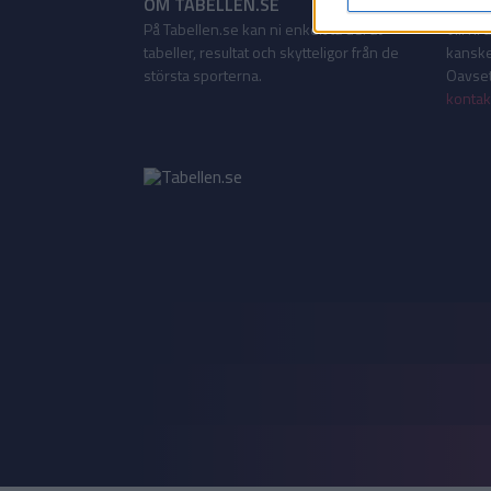
OM TABELLEN.SE
KONT
På Tabellen.se kan ni enkelt ta del av
Vill ni
tabeller, resultat och skytteligor från de
kanske
största sporterna.
Oavsett
kontak