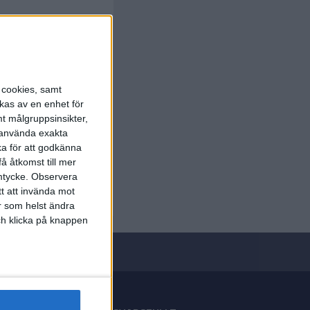
s cookies, samt
kas av en enhet för
t målgruppsinsikter,
r använda exakta
ka för att godkänna
å åtkomst till mer
mtycke.
Observera
tt att invända mot
r som helst ändra
och klicka på knappen