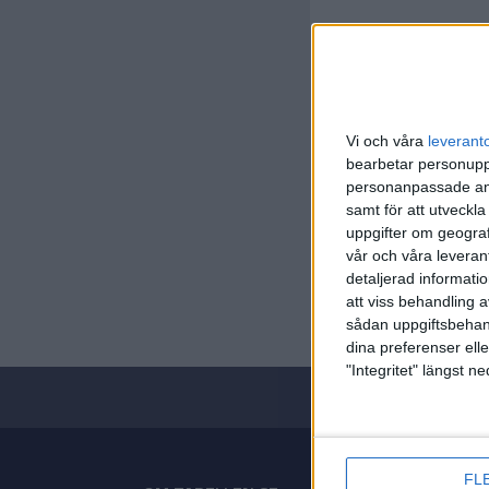
Vi och våra
leverant
bearbetar personuppg
personanpassade ann
samt för att utveckla
Herre Hå
uppgifter om geograf
vår och våra leverant
Lör 28/3,
detaljerad informati
Matchstar
att viss behandling 
sådan uppgiftsbehand
dina preferenser elle
"Integritet" längst 
FL