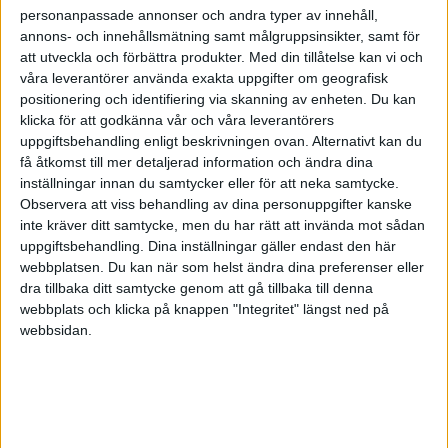
personanpassade annonser och andra typer av innehåll,
annons- och innehållsmätning samt målgruppsinsikter, samt för
att utveckla och förbättra produkter.
Med din tillåtelse kan vi och
våra leverantörer använda exakta uppgifter om geografisk
positionering och identifiering via skanning av enheten. Du kan
klicka för att godkänna vår och våra leverantörers
uppgiftsbehandling enligt beskrivningen ovan. Alternativt kan du
få åtkomst till mer detaljerad information och ändra dina
inställningar innan du samtycker eller för att neka samtycke.
Observera att viss behandling av dina personuppgifter kanske
inte kräver ditt samtycke, men du har rätt att invända mot sådan
uppgiftsbehandling. Dina inställningar gäller endast den här
webbplatsen. Du kan när som helst ändra dina preferenser eller
dra tillbaka ditt samtycke genom att gå tillbaka till denna
FAKTA
webbplats och klicka på knappen "Integritet" längst ned på
webbsidan.
Herre Håndbold Ligaen
Lör 28/3, kl 16:00
Matchstart