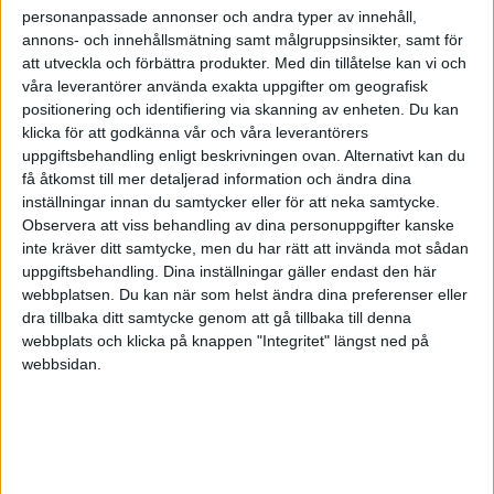
personanpassade annonser och andra typer av innehåll,
annons- och innehållsmätning samt målgruppsinsikter, samt för
att utveckla och förbättra produkter.
Med din tillåtelse kan vi och
våra leverantörer använda exakta uppgifter om geografisk
positionering och identifiering via skanning av enheten. Du kan
klicka för att godkänna vår och våra leverantörers
uppgiftsbehandling enligt beskrivningen ovan. Alternativt kan du
få åtkomst till mer detaljerad information och ändra dina
inställningar innan du samtycker eller för att neka samtycke.
Observera att viss behandling av dina personuppgifter kanske
inte kräver ditt samtycke, men du har rätt att invända mot sådan
uppgiftsbehandling. Dina inställningar gäller endast den här
webbplatsen. Du kan när som helst ändra dina preferenser eller
dra tillbaka ditt samtycke genom att gå tillbaka till denna
FAKTA
webbplats och klicka på knappen "Integritet" längst ned på
webbsidan.
Handbollsligan Dam - Slutspel
Mån 30/3, kl 19:00
Matchstart