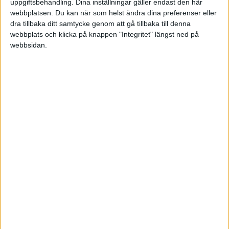
uppgiftsbehandling. Dina inställningar gäller endast den här
Polska Hokej Liga
webbplatsen. Du kan när som helst ändra dina preferenser eller
dra tillbaka ditt samtycke genom att gå tillbaka till denna
Sön 5/10, kl 18:00
webbplats och klicka på knappen "Integritet" längst ned på
Matchstart
webbsidan.
HÄNDELSER
Period 1