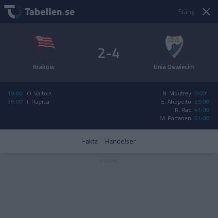
Stäng
2-4
Krakow
Unia Oswiecim
19:00'
O. Valtola
N. Moutrey
0:00'
36:00'
F. Kapica
E. Ahopelto
33:00'
R. Rac
41:00'
M. Partanen
51:00'
Fakta
Händelser