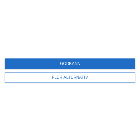
46:00
Övertid
Inga händelser
GODKÄNN
FLER ALTERNATIV
Ligue Magnus | Fre 10/10, kl 20:30