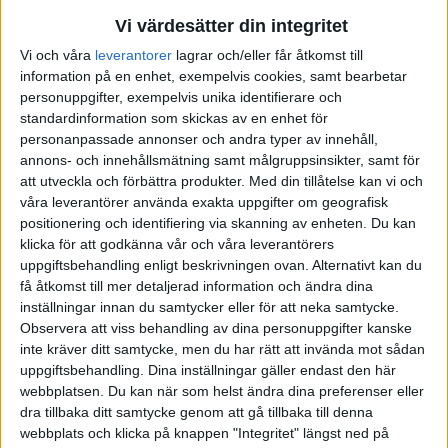
Vi värdesätter din integritet
Vi och våra
leverantorer
lagrar och/eller får åtkomst till
information på en enhet, exempelvis cookies, samt bearbetar
personuppgifter, exempelvis unika identifierare och
standardinformation som skickas av en enhet för
personanpassade annonser och andra typer av innehåll,
annons- och innehållsmätning samt målgruppsinsikter, samt för
att utveckla och förbättra produkter.
Med din tillåtelse kan vi och
våra leverantörer använda exakta uppgifter om geografisk
positionering och identifiering via skanning av enheten. Du kan
klicka för att godkänna vår och våra leverantörers
uppgiftsbehandling enligt beskrivningen ovan. Alternativt kan du
få åtkomst till mer detaljerad information och ändra dina
inställningar innan du samtycker eller för att neka samtycke.
Observera att viss behandling av dina personuppgifter kanske
inte kräver ditt samtycke, men du har rätt att invända mot sådan
uppgiftsbehandling. Dina inställningar gäller endast den här
FAKTA
webbplatsen. Du kan när som helst ändra dina preferenser eller
dra tillbaka ditt samtycke genom att gå tillbaka till denna
Ligue Magnus
webbplats och klicka på knappen "Integritet" längst ned på