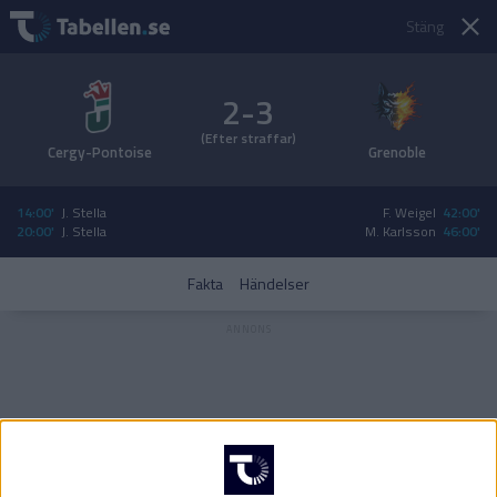
Stäng
2-3
(Efter straffar)
Cergy-Pontoise
Grenoble
14:00'
J. Stella
F. Weigel
42:00'
20:00'
J. Stella
M. Karlsson
46:00'
Fakta
Händelser